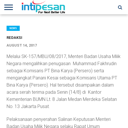
HOME
NEWS
CONFERENCES
TRAINING
IPSHOW
EVENT
IP
MORE
NETWORK
NEWS
REDAKSI
AUGUST 14, 2017
Melalui SK-157/MBU/08/2017, Menteri Badan Usaha Milik
Negara mengalihkan penugasan Muhammad Fakhrudin
sebagai Komisaris PT Bina Karya (Persero) serta
mengangkat Panani Kesai sebagai Komisaris Utama PT
Bina Karya (Persero). Hal tersebut disampaikan dalam
acara serah terima pada Senin (14/8) di Kantor
Kementerian BUMN Lt. 8 Jalan Medan Merdeka Selatan
No. 13 Jakarta Pusat.
Pelaksanaan penyerahan Salinan Keputusan Menteri
Badan Usaha Milik Negara selaku Rapat Umum