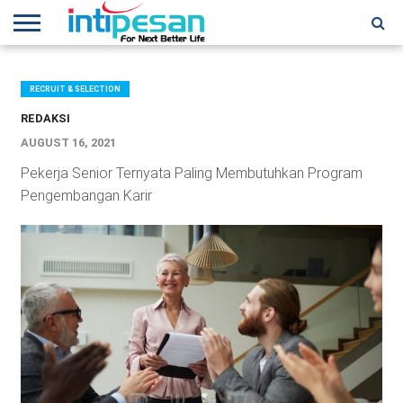
HOME
NEWS
CONFERENCES
TRAINING
IPSHOW
EVENT
IP
MORE
NETWORK
RECRUIT & SELECTION
REDAKSI
AUGUST 16, 2021
Pekerja Senior Ternyata Paling Membutuhkan Program
Pengembangan Karir