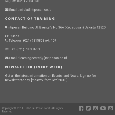
, Fax. (021) 7883 8781
Email : info[at]intipesan.co.id
CONTACT OF TRAINING
Intipesan Building Jl. Baung IV No.36A (Kebagusan) Jakarta 12520.
CP : Sisca
Telepon : (021) 7815858 ext. 107
Fax. (021) 7883 8781
Email : learningcenter[@]intipesan.co.id
NEWSLETTER (EVERY WEEK)
Get all the latest information on Events, and News. Sign up for
newsletter today. [mc4wp_form id="2001"]
Copyright © 2011 - 2025 IntiPesan.com!. All Rights
Reserved.