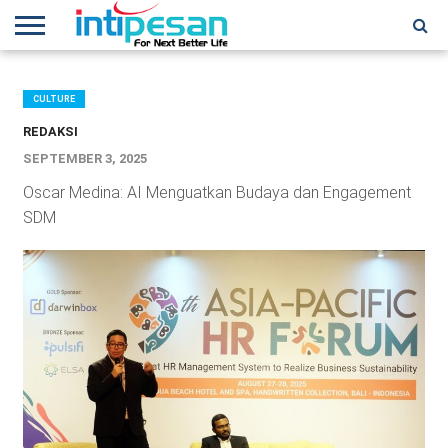
HOME
NEWS
CONFERENCES
TRAINING
IPSHOW
EVENT
IP
MORE
NETWORK
CULTURE
REDAKSI
SEPTEMBER 3, 2025
Oscar Medina: AI Menguatkan Budaya dan Engagement
SDM