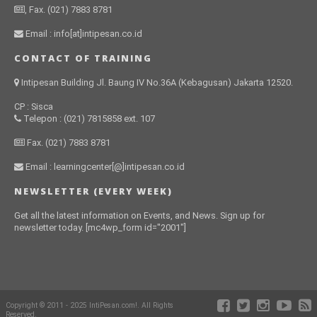
, Fax. (021) 7883 8781
Email : info[at]intipesan.co.id
CONTACT OF TRAINING
Intipesan Building Jl. Baung IV No.36A (Kebagusan) Jakarta 12520.
CP : Sisca
Telepon : (021) 7815858 ext. 107
Fax. (021) 7883 8781
Email : learningcenter[@]intipesan.co.id
NEWSLETTER (EVERY WEEK)
Get all the latest information on Events, and News. Sign up for
newsletter today. [mc4wp_form id="2001"]
Copyright © 2011 - 2025 IntiPesan.com!. All Rights
Reserved.