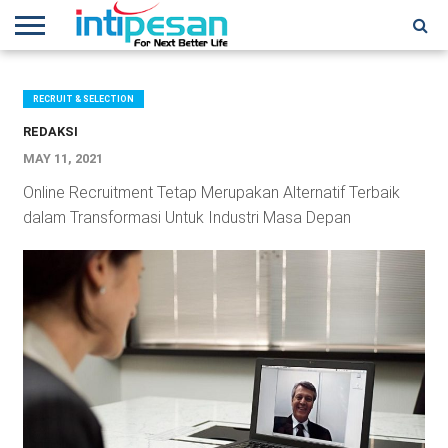
HOME
NEWS
CONFERENCES
TRAINING
IPSHOW
EVENT
IP
MORE
NETWORK
RECRUIT & SELECTION
REDAKSI
MAY 11, 2021
Online Recruitment Tetap Merupakan Alternatif Terbaik
dalam Transformasi Untuk Industri Masa Depan