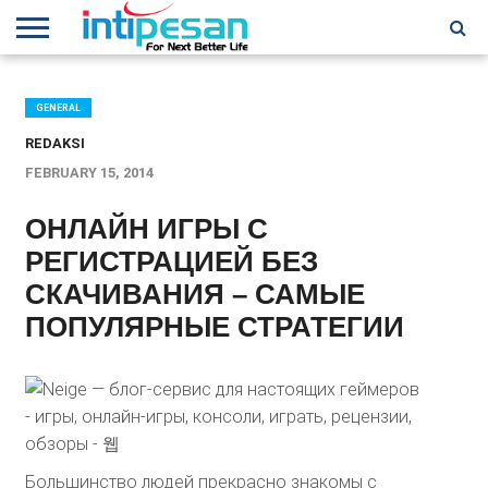
HOME
NEWS
CONFERENCES
TRAINING
IPSHOW
EVENT
IP
MORE
NETWORK
GENERAL
REDAKSI
FEBRUARY 15, 2014
ОНЛАЙН ИГРЫ С
РЕГИСТРАЦИЕЙ БЕЗ
СКАЧИВАНИЯ – САМЫЕ
ПОПУЛЯРНЫЕ СТРАТЕГИИ
Большинство людей прекрасно знакомы с