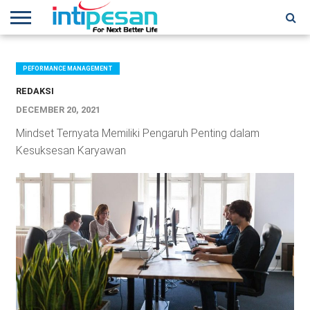
HOME
NEWS
CONFERENCES
TRAINING
IPSHOW
EVENT
IP
MORE
NETWORK
PEFORMANCE MANAGEMENT
REDAKSI
DECEMBER 20, 2021
Mindset Ternyata Memiliki Pengaruh Penting dalam
Kesuksesan Karyawan