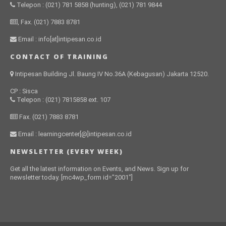
Telepon : (021) 781 5858 (hunting), (021) 781 9844
, Fax. (021) 7883 8781
Email : info[at]intipesan.co.id
CONTACT OF TRAINING
Intipesan Building Jl. Baung IV No.36A (Kebagusan) Jakarta 12520.
CP : Sisca
Telepon : (021) 7815858 ext. 107
Fax. (021) 7883 8781
Email : learningcenter[@]intipesan.co.id
NEWSLETTER (EVERY WEEK)
Get all the latest information on Events, and News. Sign up for
newsletter today. [mc4wp_form id="2001"]