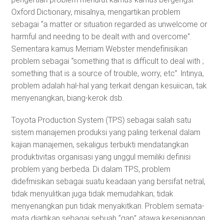
Oxford Dictionary, misalnya, mengartikan problem
sebagai “a matter or situation regarded as unwelcome or
harmful and needing to be dealt with and overcome”.
Sementara kamus Merriam Webster mendefinisikan
problem sebagai “something that is difficult to deal with ;
something that is a source of trouble, worry, etc”. lntinya,
problem adalah hal-hal yang terkait dengan kesuiican, tak
menyenangkan, biang-kerok dsb.
Toyota Production System (TPS) sebagai salah satu
sistem manajemen produksi yang paling terkenal dalam
kajian manajemen, sekaligus terbukti mendatangkan
produktivitas organisasi yang unggul memiliki definisi
problem yang berbeda. Di dalam TPS, problem
didefmisikan sebagai suatu keadaan yang bersifat netral,
tidak menyulitkan juga tidak memudahkan; tidak
menyenangkan pun tidak menyakitkan. Problem semata-
mata diartikan sebagai sebuah “gap” atawa kesenjangan