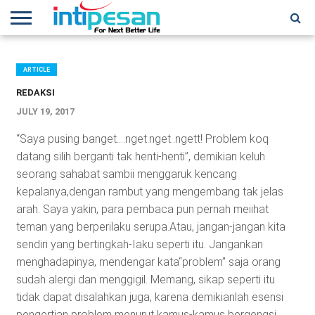
HOME
NEWS
CONFERENCES
TRAINING
IPSHOW
EVENT
IP
MORE
NETWORK
ARTICLE
REDAKSI
JULY 19, 2017
“Saya pusing banget….nget.nget..ngett! Problem koq
datang silih berganti tak henti-henti”, demikian keluh
seorang sahabat sambii menggaruk kencang
kepalanya,dengan rambut yang mengembang tak jelas
arah. Saya yakin, para pembaca pun pernah meiihat
teman yang berperilaku serupa.Atau, jangan-jangan kita
sendiri yang bertingkah-Iaku seperti itu. Jangankan
menghadapinya, mendengar kata“problem” saja orang
sudah alergi dan menggigil. Memang, sikap seperti itu
tidak dapat disalahkan juga, karena demikianlah esensi
pengertian problem menurut kamus-kamus bergengsi.