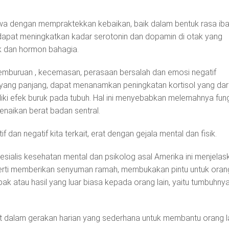
wa dengan mempraktekkan kebaikan, baik dalam bentuk rasa iba
 dapat meningkatkan kadar serotonin dan dopamin di otak yang
k dan hormon bahagia.
emburuan , kecemasan, perasaan bersalah dan emosi negatif
 yang panjang, dapat menanamkan peningkatan kortisol yang dar
iki efek buruk pada tubuh. Hal ini menyebabkan melemahnya fun
enaikan berat badan sentral.
f dan negatif kita terkait, erat dengan gejala mental dan fisik.
 spesialis kesehatan mental dan psikolog asal Amerika ini menjelas
erti memberikan senyuman ramah, membukakan pintu untuk oran
k atau hasil yang luar biasa kepada orang lain, yaitu tumbuhny
ibat dalam gerakan harian yang sederhana untuk membantu orang la