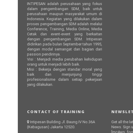
INTIPESAN adalah perusahaan yang fokus
dalam pengembangan SDM, baik untuk
perusahaan maupun masyarakat umum di
Indonesia. Kegiatan yang dilakukan dalam
proses pengembangan SDM adalah melalui
Conference, Training, Media Online, Media
Cetak dan event-event yang berkaitan
dengan pengembangan SDM. Intipesan
didirikan pada bulan September tahun 1995,
dengan modal semangat dan bagian dari
passion pendirinya.
Visi : Menjadi media perubahan kehidupan
orang untuk menjadi lebih baik.
Misi : Bekerja dengan standar moral yang
baik dan menjunjung tinggi
profesionalisme dalam setiap pekerjaan
yang dilakukan.
CONTACT OF TRAINING
NEWSLET
Intipesan Building Jl. Baung IV No.36A
Get all the l
(Kebagusan) Jakarta 12520.
News. Sign u
[mc4wp_form