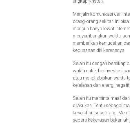
ungkap Kristen.
Menjalin komunikasi dan int
orang-orang sekitar. Ini bi
maupun hanya lewat interne
menyumbangkan waktu, uang 
memberikan kemudahan dan k
kepuasaan diri karenanya.
Selain itu dengan bersikap b
waktu untuk berinvestasi pad
atau menghabiskan waktu ter
kelelahan dan energi negati
Selain itu meminta maaf da
dilakukan. Tentu sebagai man
kesalahan seseorang. Memba
seperti kekerasan bukanlah 