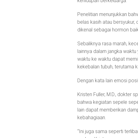
kehidupan berkeluarga.
Penelitian menunjukkan bah
belas kasih atau bersyukur,
dikenal sebagai hormon bai
Sebaliknya rasa marah, kec
lainnya dalam jangka waktu
waktu ke waktu dapat memil
kekebalan tubuh, terutama k
Dengan kata lain emosi positi
Kristen Fuller, M.D., dokter
bahwa kegiatan sepele sep
lain dapat memberikan dampa
kebahagiaan.
“Ini juga sama seperti terl