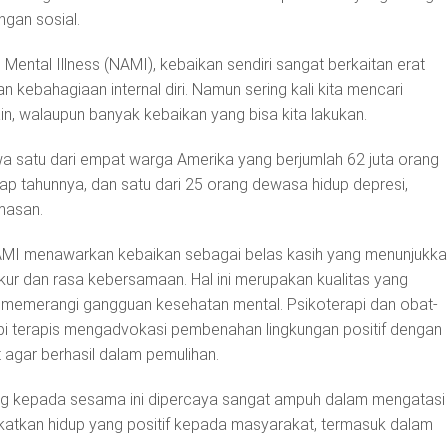
gan sosial.
 Mental Illness (NAMI), kebaikan sendiri sangat berkaitan erat
 kebahagiaan internal diri. Namun sering kali kita mencari
n, walaupun banyak kebaikan yang bisa kita lakukan.
satu dari empat warga Amerika yang berjumlah 62 juta orang
iap tahunnya, dan satu dari 25 orang dewasa hidup depresi,
masan.
I menawarkan kebaikan sebagai belas kasih yang menunjukka
kur dan rasa kebersamaan. Hal ini merupakan kualitas yang
memerangi gangguan kesehatan mental. Psikoterapi dan obat-
api terapis mengadvokasi pembenahan lingkungan positif dengan
 agar berhasil dalam pemulihan.
ng kepada sesama ini dipercaya sangat ampuh dalam mengatasi
katkan hidup yang positif kepada masyarakat, termasuk dalam