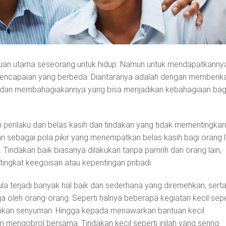
uan utama seseorang untuk hidup. Namun untuk mendapatkanny
 pencapaian yang berbeda. Diantaranya adalah dengan memberik
n dan membahagiakannya yang bisa menjadikan kebahagiaan bag
erilaku dari belas kasih dan tindakan yang tidak mementingkan 
tikan sebagai pola pikir yang menempatkan belas kasih bagi orang l
 Tindakan baik biasanya dilakukan tanpa pamrih dari orang lain,
ingkat keegoisan atau kepentingan pribadi.
la terjadi banyak hal baik dan sederhana yang diremehkan, sert
ja oleh orang-orang. Seperti halnya beberapa kegiatan kecil sepe
kan senyuman. Hingga kepada menawarkan bantuan kecil
mengobrol bersama. Tindakan kecil seperti inilah yang sering