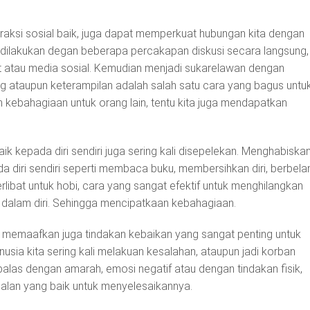
eraksi sosial baik, juga dapat memperkuat hubungan kita dengan
sa dilakukan degan beberapa percakapan diskusi secara langsung,
t atau media sosial. Kemudian menjadi sukarelawan dengan
ataupun keterampilan adalah salah satu cara yang bagus untu
ebahagiaan untuk orang lain, tentu kita juga mendapatkan
aik kepada diri sendiri juga sering kali disepelekan. Menghabiska
a diri sendiri seperti membaca buku, membersihkan diri, berbelan
libat untuk hobi, cara yang sangat efektif untuk menghilangkan
f dalam diri. Sehingga mencipatkaan kebahagiaan.
n memaafkan juga tindakan kebaikan yang sangat penting untuk
usia kita sering kali melakuan kesalahan, ataupun jadi korban
las dengan amarah, emosi negatif atau dengan tindakan fisik,
jalan yang baik untuk menyelesaikannya.