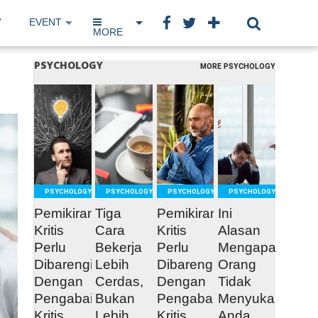
W
EVENT
IP NETWORK
BOOK
MORE
PSYCHOLOGY
MORE PSYCHOLOGY
READ
READ
READ
READ
MORE
MORE
MORE
MORE
PSYCHOLOGY
PSYCHOLOGY
PSYCHOLOGY
PSYCHOLOGY
Pemikiran
Tiga
Pemikiran
Ini
Kritis
Cara
Kritis
Alasan
Perlu
Bekerja
Perlu
Mengapa
Dibarengi
Lebih
Dibarengi
Orang
Dengan
Cerdas,
Dengan
Tidak
Pengabaian
Bukan
Pengabaian
Menyukai
Kritis
Lebih
Kritis
Anda