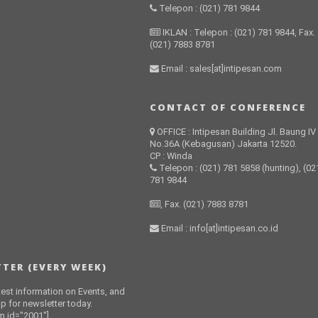
Telepon : (021) 781 9844
IKLAN : Telepon : (021) 781 9844, Fax.
(021) 7883 8781
Email : sales[at]intipesan.com
CONTACT OF CONFERENCE
OFFICE : Intipesan Building Jl. Baung IV
No.36A (Kebagusan) Jakarta 12520.
CP : Winda
Telepon : (021) 781 5858 (hunting), (02
781 9844
, Fax. (021) 7883 8781
Email : info[at]intipesan.co.id
TER (EVERY WEEK)
atest information on Events, and
p for newsletter today.
 id="2001"]