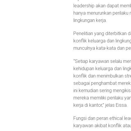
leadership akan dapat membe
hanya menurunkan perilaku n
lingkungan kerja.
Penelitian yang diterbitkan
konflik keluarga dan lingk
munculnya kata-kata dan pe
“Setiap karyawan selalu memi
kehidupan keluarga dan ling
konflik dan menimbulkan str
sebagai penghambat mereka 
ini kemudian sering mengik
mereka memiliki perilaku y
kerja di kantor,” jelas Eissa.
Fungsi dan peran ethical lea
karyawan akibat konflik at