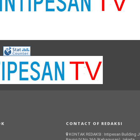
OK
CONTACT OF REDAKSI
KONTAK REDAKSI : Intipesan Building Jl
Baung IV No.36A (Kebagusan) Jakarta