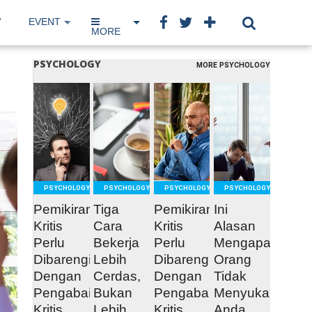
W
EVENT
IP NETWORK
BOOK
MORE
PSYCHOLOGY
MORE PSYCHOLOGY
READ
READ
READ
READ
MORE
MORE
MORE
MORE
PSYCHOLOGY
PSYCHOLOGY
PSYCHOLOGY
PSYCHOLOGY
Pemikiran
Tiga
Pemikiran
Ini
Kritis
Cara
Kritis
Alasan
Perlu
Bekerja
Perlu
Mengapa
Dibarengi
Lebih
Dibarengi
Orang
Dengan
Cerdas,
Dengan
Tidak
Pengabaian
Bukan
Pengabaian
Menyukai
Kritis
Lebih
Kritis
Anda