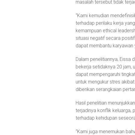
masalah tersebut tidak terjad
“Kami kemudian mendefinisi
terhadap perilaku kerja yan
kemampuan ethical leadersh
situasi negatif secara po
dapat membantu karyawan ya
Dalam penelitiannya, Eissa
bekerja setidaknya 20 jam, 
dapat mempengaruhi tingkat
untuk mengukur stres akibat
diberikan serangkaian perta
Hasil penelitian menunjukka
terjadinya konflik keluarga
terhadap kehidupan seseor
“Kami juga menemukan bah