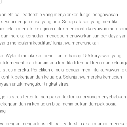
i.
kan ethical leadership yang menjalankan fungsi pengawasan
g sesuai dengan etika yang ada. Setiap atasan yang memiliki
ip selalu memiliki keinginan untuk membantu karyawan merespo
sitif dan mereka kemudian mencoba menawarkan sumber daya yan
ng mengalami kesulitan,” lanjutnya menerangkan.
 dan Wyland melakukan penelitian terhadap 156 karyawan yang
untuk menentukan bagaimana konflik di tempat kerja dan keluarg
 stres mereka. Penelitian dimulai dengan meminta karyawan fo
 konflik pekerjaan dan keluarga. Selanjutnya mereka kemudian
nyaan untuk mengukur tingkat stres.
n, jenis stres tertentu merupakan faktor kunci yang menyebabkan
, pekerjaan dan ini kemudian bisa menimbulkan dampak sosial
ang.
wa dengan mengadopsi ethical leadership akan mampu meneka