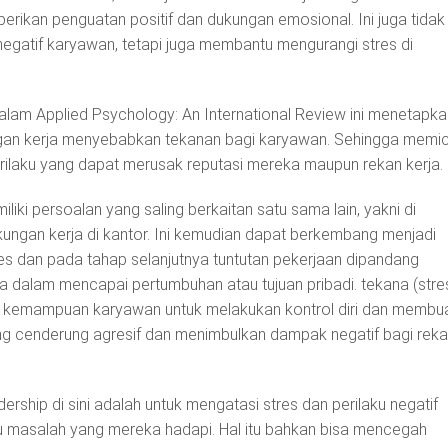
rikan penguatan positif dan dukungan emosional. Ini juga tidak
egatif karyawan, tetapi juga membantu mengurangi stres di
 dalam Applied Psychology: An International Review ini menetapka
ungan kerja menyebabkan tekanan bagi karyawan. Sehingga memi
rilaku yang dapat merusak reputasi mereka maupun rekan kerja.
liki persoalan yang saling berkaitan satu sama lain, yakni di
kungan kerja di kantor. Ini kemudian dapat berkembang menjadi
es dan pada tahap selanjutnya tuntutan pekerjaan dipandang
dalam mencapai pertumbuhan atau tujuan pribadi. tekana (stre
is kemampuan karyawan untuk melakukan kontrol diri dan membu
ang cenderung agresif dan menimbulkan dampak negatif bagi rek
dership di sini adalah untuk mengatasi stres dan perilaku negatif
au masalah yang mereka hadapi. Hal itu bahkan bisa mencegah