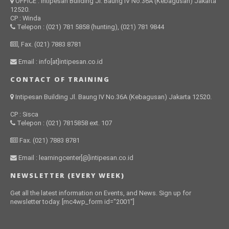
OFFICE : Intipesan Building Jl. Baung IV No.36A (Kebagusan) Jakarta
12520.
CP : Winda
Telepon : (021) 781 5858 (hunting), (021) 781 9844
, Fax. (021) 7883 8781
Email : info[at]intipesan.co.id
CONTACT OF TRAINING
Intipesan Building Jl. Baung IV No.36A (Kebagusan) Jakarta 12520.
CP : Sisca
Telepon : (021) 7815858 ext. 107
Fax. (021) 7883 8781
Email : learningcenter[@]intipesan.co.id
NEWSLETTER (EVERY WEEK)
Get all the latest information on Events, and News. Sign up for
newsletter today. [mc4wp_form id="2001"]