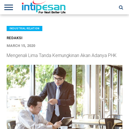
HOME
NEWS
CONFERENCES
TRAINING
IPSHOW
EVENT
IP
MORE
NETWORK
INDUSTRIAL RELATION
REDAKSI
MARCH 15, 2020
Mengenali Lima Tanda Kemungkinan Akan Adanya PHK