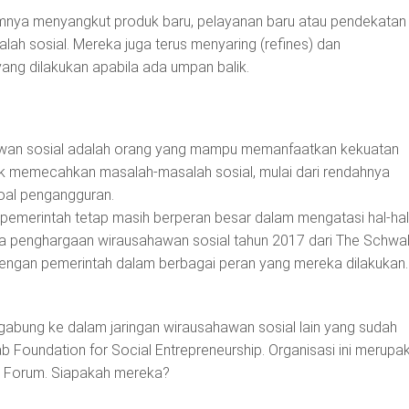
mnya menyangkut produk baru, pelayanan baru atau pendekatan
ah sosial. Mereka juga terus menyaring (refines) dan
ng dilakukan apabila ada umpan balik.
hawan sosial adalah orang yang mampu memanfaatkan kekuatan
tuk memecahkan masalah-masalah sosial, mulai dari rendahnya
oal pengangguran.
pemerintah tetap masih berperan besar dalam mengatasi hal-hal
ma penghargaan wirausahawan sosial tahun 2017 dari The Schwa
dengan pemerintah dalam berbagai peran yang mereka dilakukan.
gabung ke dalam jaringan wirausahawan sosial lain yang sudah
 Foundation for Social Entrepreneurship. Organisasi ini merupa
c Forum. Siapakah mereka?