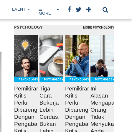
W
EVENT
IP NETWORK
BOOK
MORE
PSYCHOLOGY
MORE PSYCHOLOGY
READ
READ
READ
READ
MORE
MORE
MORE
MORE
PSYCHOLOGY
PSYCHOLOGY
PSYCHOLOGY
PSYCHOLOGY
Pemikiran
Tiga
Pemikiran
Ini
Kritis
Cara
Kritis
Alasan
Perlu
Bekerja
Perlu
Mengapa
Dibarengi
Lebih
Dibarengi
Orang
Dengan
Cerdas,
Dengan
Tidak
Pengabaian
Bukan
Pengabaian
Menyukai
Kritis
Lebih
Kritis
Anda