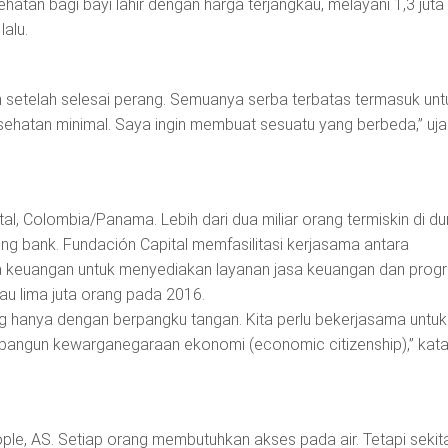
atan bagi bayi lahir dengan harga terjangkau, melayani 1,3 juta
lalu.
m setelah selesai perang. Semuanya serba terbatas termasuk unt
hatan minimal. Saya ingin membuat sesuatu yang berbeda,” uja
al, Colombia/Panama. Lebih dari dua miliar orang termiskin di du
ng bank. Fundación Capital memfasilitasi kerjasama antara
 keuangan untuk menyediakan layanan jasa keuangan dan prog
kau lima juta orang pada 2016.
ng hanya dengan berpangku tangan. Kita perlu bekerjasama untuk
angun kewarganegaraan ekonomi (economic citizenship),” kat
ople, AS. Setiap orang membutuhkan akses pada air. Tetapi sekit