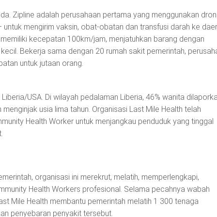
wanda. Zipline adalah perusahaan pertama yang menggunakan dro
– untuk mengirim vaksin, obat-obatan dan transfusi darah ke dae
 memiliki kecepatan 100km/jam, menjatuhkan barang dengan
kecil. Bekerja sama dengan 20 rumah sakit pemerintah, perusah
atan untuk jutaan orang.
h, Liberia/USA. Di wilayah pedalaman Liberia, 46% wanita dilapork
enginjak usia lima tahun. Organisasi Last Mile Health telah
munity Health Worker untuk menjangkau penduduk yang tinggal
.
erintah, organisasi ini merekrut, melatih, memperlengkapi,
mmunity Health Workers profesional. Selama pecahnya wabah
Last Mile Health membantu pemerintah melatih 1 300 tenaga
an penyebaran penyakit tersebut.