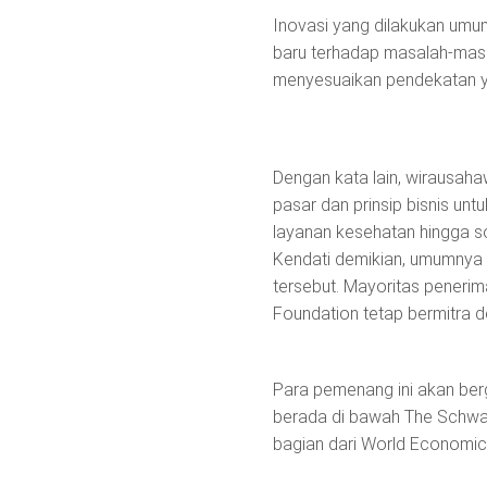
Inovasi yang dilakukan umu
baru terhadap masalah-masal
menyesuaikan pendekatan ya
Dengan kata lain, wirausa
pasar dan prinsip bisnis un
layanan kesehatan hingga s
Kendati demikian, umumnya 
tersebut. Mayoritas peneri
Foundation tetap bermitra 
Para pemenang ini akan ber
berada di bawah The Schwab
bagian dari World Economi