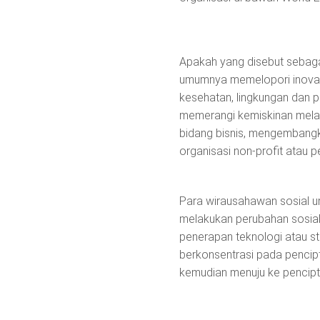
Apakah yang disebut sebaga
umumnya memelopori inovasi
kesehatan, lingkungan dan
memerangi kemiskinan melal
bidang bisnis, mengembangk
organisasi non-profit atau p
Para wirausahawan sosial u
melakukan perubahan sosial 
penerapan teknologi atau s
berkonsentrasi pada pencipta
kemudian menuju ke penciptaa