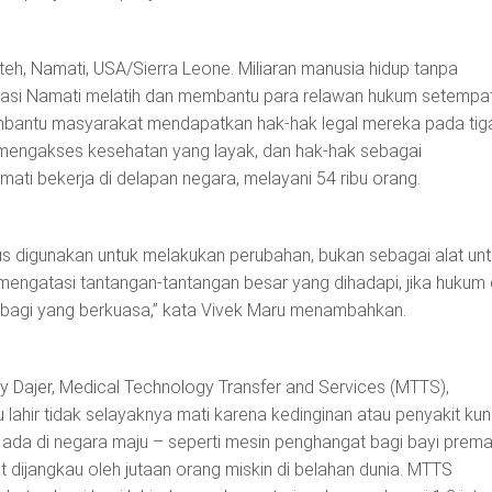
eh, Namati, USA/Sierra Leone. Miliaran manusia hidup tanpa
sasi Namati melatih dan membantu para relawan hukum setempa
embantu masyarakat mendapatkan hak-hak legal mereka pada tig
, mengakses kesehatan yang layak, dan hak-hak sebagai
ati bekerja di delapan negara, melayani 54 ribu orang.
us digunakan untuk melakukan perubahan, bukan sebagai alat un
 mengatasi tantangan-tantangan besar yang dihadapi, jika hukum
 bagi yang berkuasa,” kata Vivek Maru menambahkan.
y Dajer, Medical Technology Transfer and Services (MTTS),
 lahir tidak selayaknya mati karena kedinginan atau penyakit kun
 ada di negara maju – seperti mesin penghangat bagi bayi prema
t dijangkau oleh jutaan orang miskin di belahan dunia. MTTS