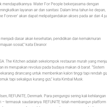
tidak mendapatkannya. Water For People bekerjasama dengan
ningkatkan layanan air dan sanitasi. Dalam lima tahun ke depan,
e Forever’ akan dapat melipatgandakan akses pada air dari 4 ju
a menjadi dasar akan kesehatan, pendidikan dan kemakmuran
majuan sosial,” kata Eleanor.
USA. The Kitchen adalah sekelompok restauran murah yang menju
n ini merupakan revolusi pada budaya makan di barat. “Sistem
karang dirancang untuk memberikan kalori tinggi tapi rendah giz
muk tapi sekaligus kurang gizi,” kata Kimbal Musk.
lsen, REFUNITE, Denmark. Para pengungsi sering kali kehilangan
iri – termasuk saudaranya. REFUNITE telah membangun platform