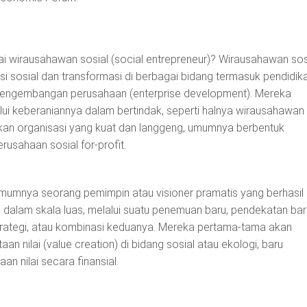
i wirausahawan sosial (social entrepreneur)? Wirausahawan sos
 sosial dan transformasi di berbagai bidang termasuk pendidika
 pengembangan perusahaan (enterprise development). Mereka
ui keberaniannya dalam bertindak, seperti halnya wirausahawan 
an organisasi yang kuat dan langgeng, umumnya berbentuk
erusahaan sosial for-profit.
mumnya seorang pemimpin atau visioner pramatis yang berhasil
dalam skala luas, melalui suatu penemuan baru, pendekatan bar
trategi, atau kombinasi keduanya. Mereka pertama-tama akan
an nilai (value creation) di bidang sosial atau ekologi, baru
n nilai secara finansial.