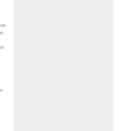
ial
n,
di
u,