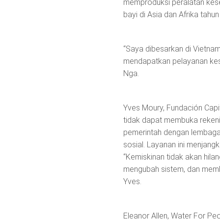
memproduksi peralatan keseh
bayi di Asia dan Afrika tahun 
“Saya dibesarkan di Vietna
mendapatkan pelayanan kese
Nga.
Yves Moury, Fundación Capit
tidak dapat membuka rekeni
pemerintah dengan lembaga
sosial. Layanan ini menjang
“Kemiskinan tidak akan hila
mengubah sistem, dan memb
Yves.
Eleanor Allen, Water For Pe