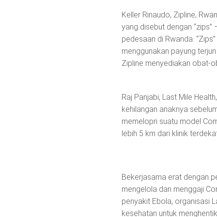
Keller Rinaudo, Zipline, R
yang disebut dengan “zips” 
pedesaan di Rwanda. “Zips”
menggunakan payung terjun 
Zipline menyediakan obat-ob
Raj Panjabi, Last Mile Healt
kehilangan anaknya sebelum m
memelopri suatu model Com
lebih 5 km dari klinik terdekat
Bekerjasama erat dengan pem
mengelola dan menggaji Co
penyakit Ebola, organisasi 
kesehatan untuk menghentik