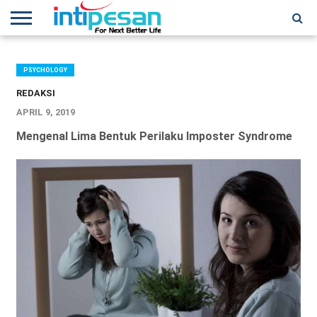
HOME
NEWS
CONFERENCES
TRAINING
IPSHOW
EVENT
IP
MORE
NETWORK
PSYCHOLOGY
REDAKSI
APRIL 9, 2019
Mengenal Lima Bentuk Perilaku Imposter Syndrome