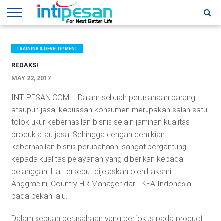
HOME
NEWS
CONFERENCES
TRAINING
IPSHOW
EVENT
IP
MORE
NETWORK
TRAINING & DEVELOPMENT
REDAKSI
MAY 22, 2017
INTIPESAN.COM – Dalam sebuah perusahaan barang
ataupun jasa, kepuasan konsumen merupakan salah satu
tolok ukur keberhasilan bisnis selain jaminan kualitas
produk atau jasa. Sehingga dengan demikian
keberhasilan bisnis perusahaan, sangat bergantung
kepada kualitas pelayanan yang diberikan kepada
pelanggan. Hal tersebut dijelaskan oleh Laksmi
Anggraeini, Country HR Manager dari IKEA Indonesia
pada pekan lalu.
Dalam sebuah perusahaan yang berfokus pada product