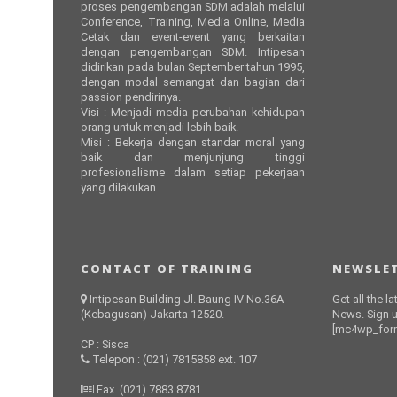
proses pengembangan SDM adalah melalui
Conference, Training, Media Online, Media
Cetak dan event-event yang berkaitan
dengan pengembangan SDM. Intipesan
didirikan pada bulan September tahun 1995,
dengan modal semangat dan bagian dari
passion pendirinya.
Visi : Menjadi media perubahan kehidupan
orang untuk menjadi lebih baik.
Misi : Bekerja dengan standar moral yang
baik dan menjunjung tinggi
profesionalisme dalam setiap pekerjaan
yang dilakukan.
CONTACT OF TRAINING
NEWSLET
Intipesan Building Jl. Baung IV No.36A
Get all the l
(Kebagusan) Jakarta 12520.
News. Sign u
[mc4wp_form
CP : Sisca
Telepon : (021) 7815858 ext. 107
Fax. (021) 7883 8781