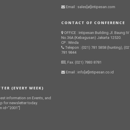
Email : sales[at]intipesan.com
CONTACT OF CONFERENCE
OFFICE : Intipesan Building Jl. Baung IV
No.36A (Kebagusan) Jakarta 12520.
CP : Winda
Telepon : (021) 781 5858 (hunting), (02
781 9844
, Fax. (021) 7883 8781
Email : info[at]intipesan.co.id
TER (EVERY WEEK)
atest information on Events, and
p for newsletter today.
 id="2001"]