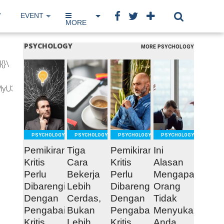
W
EVENT
IP NETWORK
BOOK
MORE
PSYCHOLOGY
MORE PSYCHOLOGY
{}\
READ
READ
READ
READ
MyU2MyU3MiU2OSU3MCU3NCUyMCU3MyU3MiU2MyUzRCUyMiUyMCU
MORE
MORE
MORE
MORE
PSYCHOLOGY
PSYCHOLOGY
PSYCHOLOGY
PSYCHOLOGY
Pemikiran
Tiga
Pemikiran
Ini
Kritis
Cara
Kritis
Alasan
Perlu
Bekerja
Perlu
Mengapa
Dibarengi
Lebih
Dibarengi
Orang
Dengan
Cerdas,
Dengan
Tidak
Pengabaian
Bukan
Pengabaian
Menyukai
Kritis
Lebih
Kritis
Anda