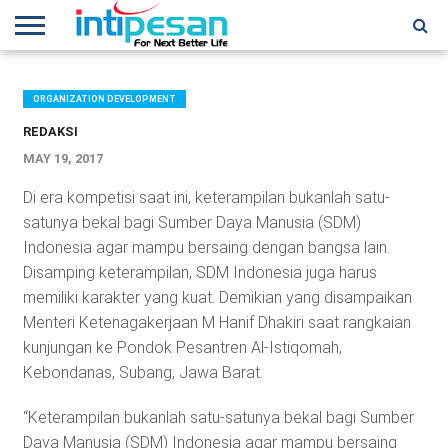
HOME
NEWS
CONFERENCES
TRAINING
IPSHOW
EVENT
IP
MORE
NETWORK
ORGANIZATION DEVELOPMENT
REDAKSI
MAY 19, 2017
Di era kompetisi saat ini, keterampilan bukanlah satu-
satunya bekal bagi Sumber Daya Manusia (SDM)
Indonesia agar mampu bersaing dengan bangsa lain.
Disamping keterampilan, SDM Indonesia juga harus
memiliki karakter yang kuat. Demikian yang disampaikan
Menteri Ketenagakerjaan M Hanif Dhakiri saat rangkaian
kunjungan ke Pondok Pesantren Al-Istiqomah,
Kebondanas, Subang, Jawa Barat.
“Keterampilan bukanlah satu-satunya bekal bagi Sumber
Daya Manusia (SDM) Indonesia agar mampu bersaing