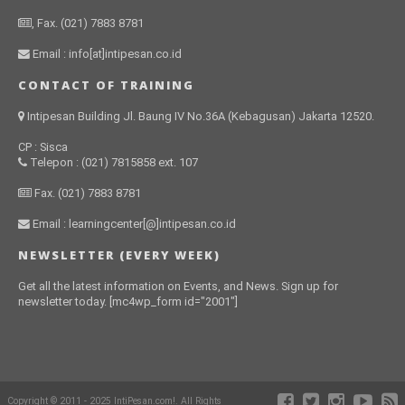
, Fax. (021) 7883 8781
Email : info[at]intipesan.co.id
CONTACT OF TRAINING
Intipesan Building Jl. Baung IV No.36A (Kebagusan) Jakarta 12520.
CP : Sisca
Telepon : (021) 7815858 ext. 107
Fax. (021) 7883 8781
Email : learningcenter[@]intipesan.co.id
NEWSLETTER (EVERY WEEK)
Get all the latest information on Events, and News. Sign up for
newsletter today. [mc4wp_form id="2001"]
Copyright © 2011 - 2025 IntiPesan.com!. All Rights