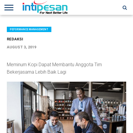
HOME
NEWS
CONFERENCES
TRAINING
IPSHOW
EVENT
IP
MORE
NETWORK
PEFORMANCE MANAGEMENT
REDAKSI
AUGUST 3, 2019
Meminum Kopi Dapat Membantu Anggota Tim
Bekerjasama Lebih Baik Lagi