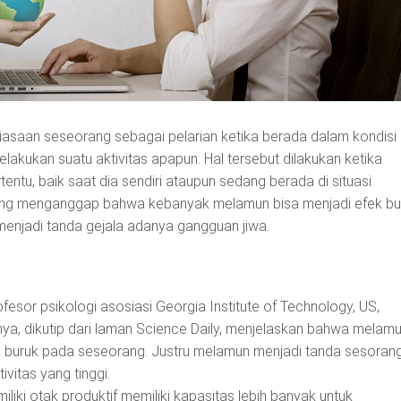
iasaan seseorang sebagai pelarian ketika berada dalam kondisi
lakukan suatu aktivitas apapun. Hal tersebut dilakukan ketika
entu, baik saat dia sendiri ataupun sedang berada di situasi
ng menganggap bahwa kebanyak melamun bisa menjadi efek bu
menjadi tanda gejala adanya gangguan jiwa.
esor psikologi asosiasi Georgia Institute of Technology, US,
nnya, dikutip dari laman Science Daily, menjelaskan bahwa melam
 buruk pada seseorang. Justru melamun menjadi tanda sesoran
ivitas yang tinggi.
iki otak produktif memiliki kapasitas lebih banyak untuk