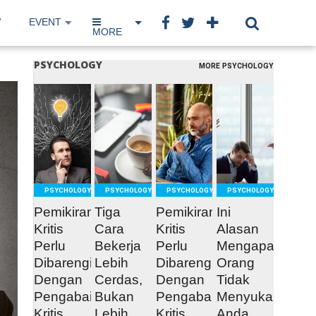
W
EVENT
IP NETWORK
BOOK
MORE
PSYCHOLOGY
MORE PSYCHOLOGY
READ
READ
READ
READ
MORE
MORE
MORE
MORE
PSYCHOLOGY
PSYCHOLOGY
PSYCHOLOGY
PSYCHOLOGY
Pemikiran
Tiga
Pemikiran
Ini
Kritis
Cara
Kritis
Alasan
Perlu
Bekerja
Perlu
Mengapa
Dibarengi
Lebih
Dibarengi
Orang
Dengan
Cerdas,
Dengan
Tidak
Pengabaian
Bukan
Pengabaian
Menyukai
Kritis
Lebih
Kritis
Anda