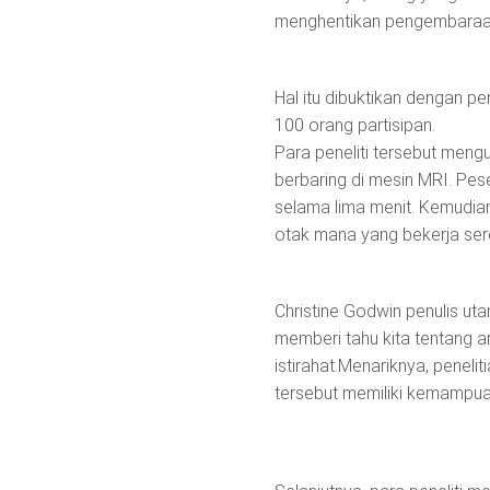
menghentikan pengembaraan
Hal itu dibuktikan dengan pe
100 orang partisipan.
Para peneliti tersebut meng
berbaring di mesin MRI. Pese
selama lima menit. Kemudia
otak mana yang bekerja ser
Christine Godwin penulis ut
memberi tahu kita tentang
istirahat.Menariknya, penel
tersebut memiliki kemampua