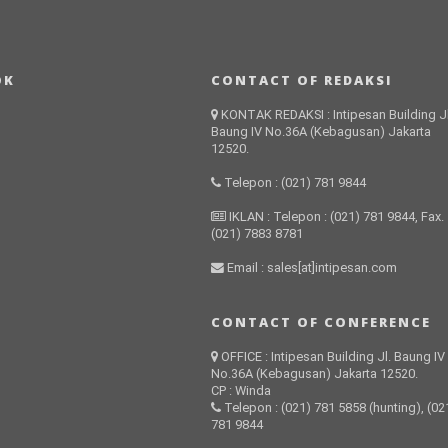
OK
CONTACT OF REDAKSI
KONTAK REDAKSI : Intipesan Building Jl
Baung IV No.36A (Kebagusan) Jakarta
12520.
Telepon : (021) 781 9844
IKLAN : Telepon : (021) 781 9844, Fax.
(021) 7883 8781
Email : sales[at]intipesan.com
CONTACT OF CONFERENCE
OFFICE : Intipesan Building Jl. Baung IV
No.36A (Kebagusan) Jakarta 12520.
CP : Winda
Telepon : (021) 781 5858 (hunting), (02
781 9844