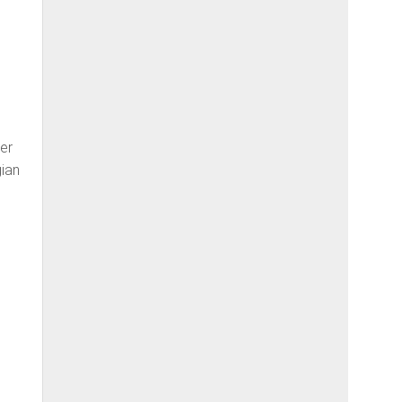
ner
ian