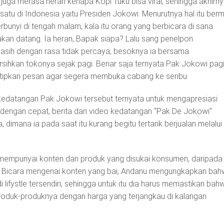
uga merasa heran kenapa Kopi Tuku bisa viral, sehingga akhirn
satu di Indonesia yaitu Presiden Jokowi. Menurutnya hal itu berm
rbunyi di tengah malam, kala itu orang yang berbicara di sana
n datang. Ia heran, Bapak siapa? Lalu sang penelpon
Masih dengan rasa tidak percaya, besoknya ia bersama
hkan tokonya sejak pagi. Benar saja ternyata Pak Jokowi pagi 
itipkan pesan agar segera membuka cabang ke seribu.
edatangan Pak Jokowi tersebut ternyata untuk mengapresiasi
alu dengan cepat, berita dan video kedatangan “Pak De Jokowi”
a, dimana ia pada saat itu kurang begitu tertarik berjualan melalui
h mempunyai konten dan produk yang disukai konsumen, daripada
l. Bicara mengenai konten yang bai, Andanu mengungkapkan ba
lifystle tersendiri, sehingga untuk itu dia harus memastikan bah
oduk-produknya dengan harga yang terjangkau di kalangan