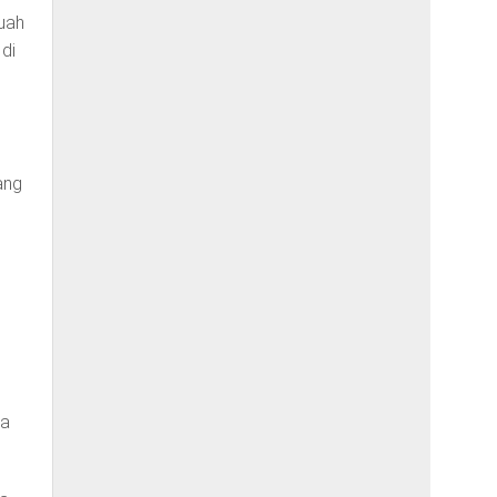
buah
di
ang
ya