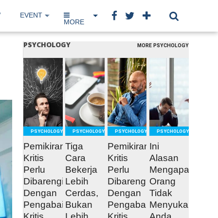
W
EVENT
IP NETWORK
BOOK
MORE
PSYCHOLOGY
MORE PSYCHOLOGY
READ
READ
READ
READ
MORE
MORE
MORE
MORE
PSYCHOLOGY
PSYCHOLOGY
PSYCHOLOGY
PSYCHOLOGY
Pemikiran
Tiga
Pemikiran
Ini
Kritis
Cara
Kritis
Alasan
Perlu
Bekerja
Perlu
Mengapa
Dibarengi
Lebih
Dibarengi
Orang
Dengan
Cerdas,
Dengan
Tidak
Pengabaian
Bukan
Pengabaian
Menyukai
Kritis
Lebih
Kritis
Anda