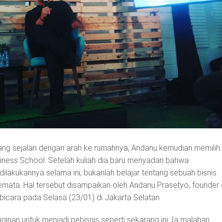
ng sejalan dengan arah ke rumahnya, Andanu kemudian memilih
siness School. Setelah kuliah dia baru menyadari bahwa
ilakukannya selama ini, bukanlah belajar tentang sebuah bisnis
mata. Hal tersebut disampaikan oleh Andanu Prasetyo, founder 
icara pada Selasa (23/01) di Jakarta Selatan.
ginan untuk menjadi pebisnis seperti sekarang ini, Ia malahan