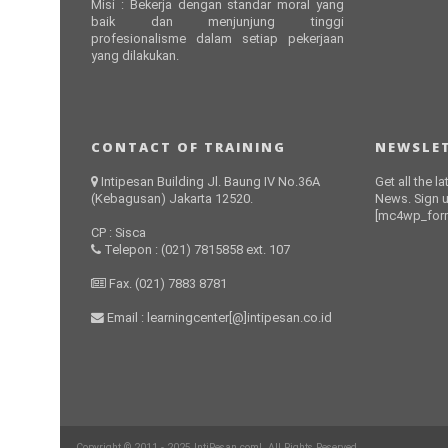
Misi : Bekerja dengan standar moral yang
baik dan menjunjung tinggi
profesionalisme dalam setiap pekerjaan
yang dilakukan.
CONTACT OF TRAINING
NEWSLET
Intipesan Building Jl. Baung IV No.36A
Get all the l
(Kebagusan) Jakarta 12520.
News. Sign u
[mc4wp_form
CP : Sisca
Telepon : (021) 7815858 ext. 107
Fax. (021) 7883 8781
Email : learningcenter[@]intipesan.co.id
Copyright © 2011 - 2025 IntiPesan.com!. All Rights Reserved.