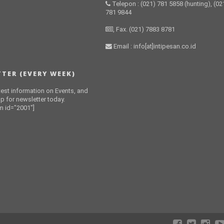
Telepon : (021) 781 5858 (hunting), (02
781 9844
, Fax. (021) 7883 8781
Email : info[at]intipesan.co.id
TER (EVERY WEEK)
atest information on Events, and
p for newsletter today.
 id="2001"]