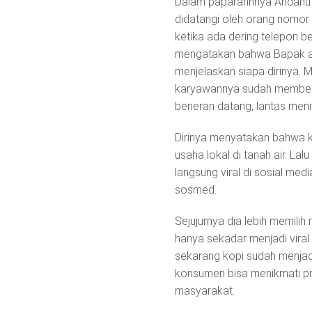
Dalam paparannnya Andanu j
didatangi oleh orang nomor 
ketika ada dering telepon be
mengatakan bahwa Bapak aka
menjelaskan siapa dirinya. 
karyawannya sudah membersi
beneran datang, lantas men
Dirinya menyatakan bahwa k
usaha lokal di tanah air. L
langsung viral di sosial medi
sosmed.
Sejujurnya dia lebih memili
hanya sekadar menjadi vira
sekarang kopi sudah menjadi 
konsumen bisa menikmati pr
masyarakat.