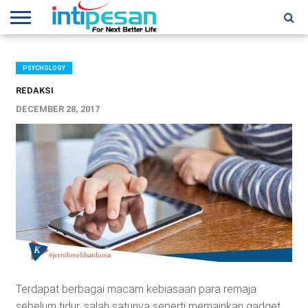
HOME
NEWS
CONFERENCES
TRAINING
IPSHOW
EVENT
IP
MORE
NETWORK
PSYCHOLOGY
REDAKSI
DECEMBER 28, 2017
Terdapat berbagai macam kebiasaan para remaja
sebelum tidur, salah satunya seperti memainkan gadget