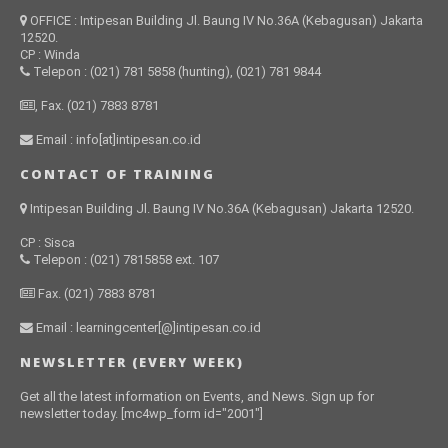
OFFICE : Intipesan Building Jl. Baung IV No.36A (Kebagusan) Jakarta
12520.
CP : Winda
Telepon : (021) 781 5858 (hunting), (021) 781 9844
, Fax. (021) 7883 8781
Email : info[at]intipesan.co.id
CONTACT OF TRAINING
Intipesan Building Jl. Baung IV No.36A (Kebagusan) Jakarta 12520.
CP : Sisca
Telepon : (021) 7815858 ext. 107
Fax. (021) 7883 8781
Email : learningcenter[@]intipesan.co.id
NEWSLETTER (EVERY WEEK)
Get all the latest information on Events, and News. Sign up for
newsletter today. [mc4wp_form id="2001"]