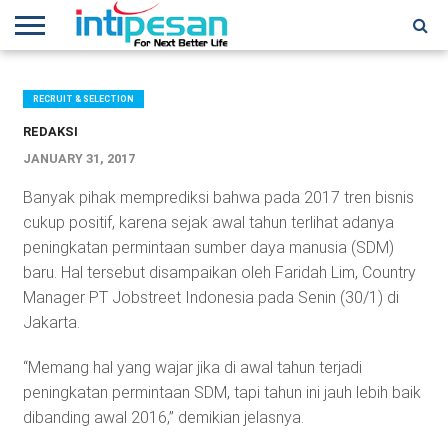
HOME
NEWS
CONFERENCES
TRAINING
IPSHOW
EVENT
IP
MORE
NETWORK
RECRUIT & SELECTION
REDAKSI
JANUARY 31, 2017
Banyak pihak memprediksi bahwa pada 2017 tren bisnis
cukup positif, karena sejak awal tahun terlihat adanya
peningkatan permintaan sumber daya manusia (SDM)
baru. Hal tersebut disampaikan oleh Faridah Lim, Country
Manager PT Jobstreet Indonesia pada Senin (30/1) di
Jakarta.
“Memang hal yang wajar jika di awal tahun terjadi
peningkatan permintaan SDM, tapi tahun ini jauh lebih baik
dibanding awal 2016,” demikian jelasnya.