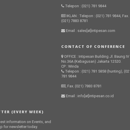
Telepon : (021) 781 9844
IKLAN : Telepon : (021) 781 9844, Fax.
(021) 7883 8781
Email : sales[at]intipesan.com
CONTACT OF CONFERENCE
OFFICE : Intipesan Building Jl. Baung IV
No.36A (Kebagusan) Jakarta 12520.
CP : Winda
Telepon : (021) 781 5858 (hunting), (02
781 9844
, Fax. (021) 7883 8781
Email : info[at]intipesan.co.id
TER (EVERY WEEK)
atest information on Events, and
p for newsletter today.