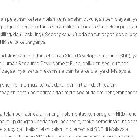
n pelatihan keterampilan kerja adalah dukungan pembiayaan y
program peningkatan keterampilan tenaga kerja melalui progra
eskilling, dan upskilling). Sedangkan, UB adalah tunjangan sosial bag
HK serta keluarganya.
mendiskusikan seputar kebijakan Skills Development Fund (SDF), y
n Human Resource Development Fund, baik dari segi sumber
bagaannya; serta mekanisme dan tata kelolanya di Malaysia.
n sharing informasi terkait dukungan mitra industri dalam
mbagian peran pemerintah dan mitra sosial dalam pengembanga
 telah berhasil dalam mengimplementasikan program HRD Fund
yang mirip dengan keadaan di Indonesia, maka pemerintah Indone
 study dan kajian lebih dalam implementasi SDF di Malaysia
nyusunan konsep SDF dan UB di Indonesia yang meliputi skema