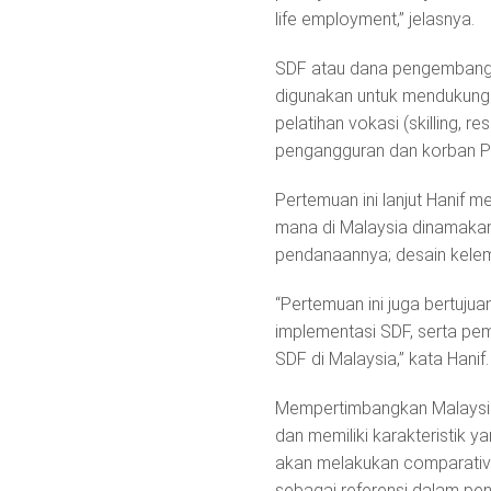
life employment,” jelasnya.
SDF atau dana pengembanga
digunakan untuk mendukung 
pelatihan vokasi (skilling, r
pengangguran dan korban P
Pertemuan ini lanjut Hanif 
mana di Malaysia dinamaka
pendanaannya; desain kelem
“Pertemuan ini juga bertujua
implementasi SDF, serta pe
SDF di Malaysia,” kata Hanif.
Mempertimbangkan Malaysia
dan memiliki karakteristik 
akan melakukan comparative
sebagai referensi dalam pe