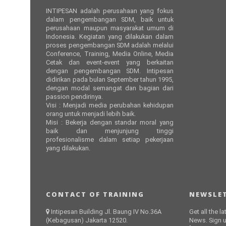
INTIPESAN adalah perusahaan yang fokus
dalam pengembangan SDM, baik untuk
perusahaan maupun masyarakat umum di
Indonesia. Kegiatan yang dilakukan dalam
proses pengembangan SDM adalah melalui
Conference, Training, Media Online, Media
Cetak dan event-event yang berkaitan
dengan pengembangan SDM. Intipesan
didirikan pada bulan September tahun 1995,
dengan modal semangat dan bagian dari
passion pendirinya.
Visi : Menjadi media perubahan kehidupan
orang untuk menjadi lebih baik.
Misi : Bekerja dengan standar moral yang
baik dan menjunjung tinggi
profesionalisme dalam setiap pekerjaan
yang dilakukan.
CONTACT OF TRAINING
NEWSLET
Intipesan Building Jl. Baung IV No.36A
Get all the l
(Kebagusan) Jakarta 12520.
News. Sign u