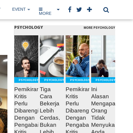
W
EVENT
IP NETWORK
BOOK
MORE
PSYCHOLOGY
MORE PSYCHOLOGY
READ
READ
READ
READ
MORE
MORE
MORE
MORE
PSYCHOLOGY
PSYCHOLOGY
PSYCHOLOGY
PSYCHOLOGY
Pemikiran
Tiga
Pemikiran
Ini
Kritis
Cara
Kritis
Alasan
Perlu
Bekerja
Perlu
Mengapa
Dibarengi
Lebih
Dibarengi
Orang
Dengan
Cerdas,
Dengan
Tidak
Pengabaian
Bukan
Pengabaian
Menyukai
Kritis
Lebih
Kritis
Anda