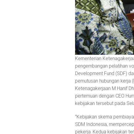
Kementerian Ketenagakerjaa
pengembangan pelatihan voka
Development Fund (SDF) dan
pemutusan hubungan kerja (PH
Ketenagakerjaan M Hanif Dh
pertemuan dengan CEO Huma
kebijakan tersebut pada Sela
“Kebijakan skema pembiayaa
SDM Indonesia, mempercepa
pekerja. Kedua kebijakan ter