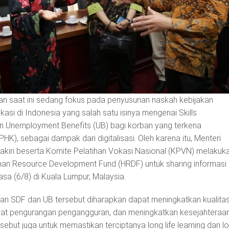
n saat ini sedang fokus pada penyusunan naskah kebijakan
si di Indonesia yang salah satu isinya mengenai Skills
 Unemployment Benefits (UB) bagi korban yang terkena
K), sebagai dampak dari digitalisasi. Oleh karena itu, Menteri
akiri beserta Komite Pelatihan Vokasi Nasional (KPVN) melakuk
n Resource Development Fund (HRDF) untuk sharing informasi
sa (6/8) di Kuala Lumpur, Malaysia.
n SDF dan UB tersebut diharapkan dapat meningkatkan kualita
t pengurangan pengangguran, dan meningkatkan kesejahteraa
sebut juga untuk memastikan terciptanya long life learning dan l