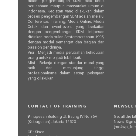
dalam pengembangan SDM, baik untuk
perusahaan maupun masyarakat umum di
Indonesia. Kegiatan yang dilakukan dalam
proses pengembangan SDM adalah melalui
Conference, Training, Media Online, Media
Cetak dan event-event yang berkaitan
dengan pengembangan SDM. Intipesan
didirikan pada bulan September tahun 1995,
dengan modal semangat dan bagian dari
passion pendirinya.
Visi : Menjadi media perubahan kehidupan
orang untuk menjadi lebih baik.
Misi : Bekerja dengan standar moral yang
baik dan menjunjung tinggi
profesionalisme dalam setiap pekerjaan
yang dilakukan.
CONTACT OF TRAINING
NEWSLET
Intipesan Building Jl. Baung IV No.36A
Get all the l
(Kebagusan) Jakarta 12520.
News. Sign u
[mc4wp_form
CP : Sisca