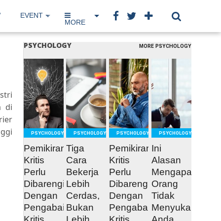
W
EVENT
IP NETWORK
BOOK
MORE
PSYCHOLOGY
MORE PSYCHOLOGY
READ
READ
READ
READ
MORE
MORE
MORE
MORE
tri
 di
ier
nggi
PSYCHOLOGY
PSYCHOLOGY
PSYCHOLOGY
PSYCHOLOGY
Pemikiran
Tiga
Pemikiran
Ini
Kritis
Cara
Kritis
Alasan
Perlu
Bekerja
Perlu
Mengapa
Dibarengi
Lebih
Dibarengi
Orang
Dengan
Cerdas,
Dengan
Tidak
Pengabaian
Bukan
Pengabaian
Menyukai
Kritis
Lebih
Kritis
Anda