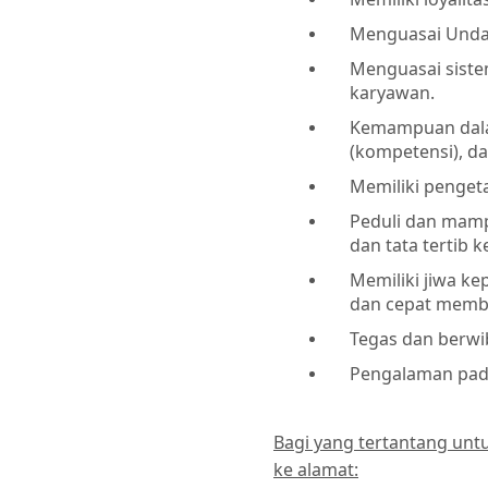
Menguasai Unda
Menguasai siste
karyawan.
Kemampuan dal
(kompetensi), d
Memiliki penget
Peduli dan mam
dan tata tertib 
Memiliki jiwa k
dan cepat memb
Tegas dan berw
Pengalaman pada
Bagi yang tertantang un
ke alamat: