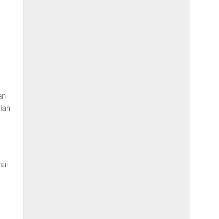
an
lah
mai