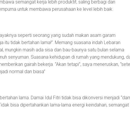
bawa semangat kerja lebih produktif, saling berbagi dan
mpurna untuk membawa perusahaan ke level lebih baik.
 layaknya seperti seorang yang sudah makan asam garam
a itu tidak bertahan lama!”. Memang suasana indah Lebaran
al, mungkin masih ada sisa dan bau-baunya satu bulan selama
enuh senyuman. Suasana kehidupan di rumah yang mendukung, d
emberikan gairah bekerja. “Akan tetapi”, saya meneruskan, “sete
jadi normal dan biasa”
 bertahan lama. Damai Idul Fitri tidak bisa dikonversi menjadi “da
 Tidak bisa dipertahankan lama-lama energi keindahan, semangat