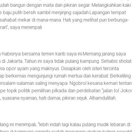
sudah bangun dengan mata dan pikiran segar. Melangkahkan kaki
e baju putih bersih sambil menjinjing sajadah.Lapangan tempat
sahabat mekar di mana-mana. Hati yang melihat pun berbunga-
ran”, saya menimpali.
is-habisnya bersama temen karib saya ini.Memang jarang saya
i Jakarta. Tahun ini saya tidak pulang kampung. Sehabis sholat
a opor ayam yang maknyus. Disiapkan oleh isteri tercinta.
ap berkemas mengunjungi rumah mertua dan kerabat. Berkeliling
 bersalam-salaman saling menyapa. Ngobrol kesana kemari tenta
e topik politik pemilihan pilkada dan perdebatan “jalan tol Jokow
 suasana nyaman, hati damai, pikiran sejuk. Alhamdulillah.
 ini menimpali, “lebih indah lagi kalau pulang mudik lebaran di
bahwa di kampung agenda sudah menunggu makan kuliner sewakt