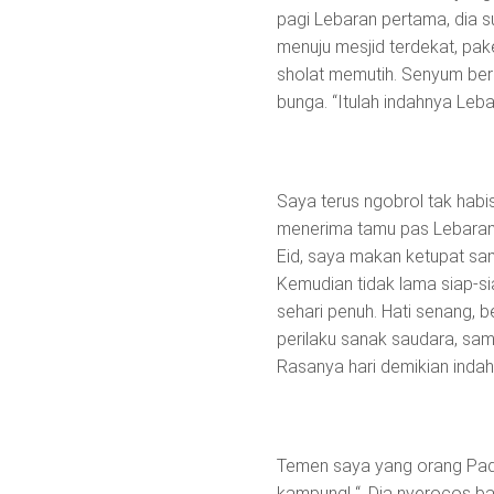
pagi Lebaran pertama, dia 
menuju mesjid terdekat, pak
sholat memutih. Senyum ber
bunga. “Itulah indahnya Leba
Saya terus ngobrol tak hab
menerima tamu pas Lebaran d
Eid, saya makan ketupat sam
Kemudian tidak lama siap-si
sehari penuh. Hati senang,
perilaku sanak saudara, samp
Rasanya hari demikian indah,
Temen saya yang orang Padang
kampung! “. Dia nyerocos 