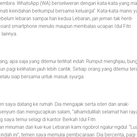
 gembira. WhatsApp (WA) berseliweran dengan kata-kata yang ma
ikmati keindahan berkumpul bersama keluarga”. Kata-kata manis 
elum lebaran sampai hari kedua Lebaran, jari jemari tak henti-
yboard smartphone menulis maupun membalas ucapan Idul Fitri
lainnya.
, apa saja yang ditemui terlihat indah. Rumput menghijau, bun
 pagi kelihatan jauh lebih cantik. Setiap orang yang ditemui ter
selalu siap bersama untuk masuk syurga.
en saya datang ke rumah. Dia mengajak serta isteri dan anak-
senyum dan mengucapkan salam, “alhamdulillah selamat hari raya
aya temui selagi di kantor. Berkah Idul Fitri.
an minuman dan kue-kue Lebaran kami ngobrol ngalur-ngidul. “Lu
indah ini”, temen saya memulai pembicaraan. Dia bercerita, pagi-