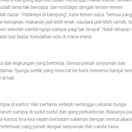
 sudah lama tak bersapa, dan nostalgia dengan temen-temen
ah dasar. “Indahnya di kampung”, kata temen saya, “semua yang
n keinginan; makanan jadi lebih enak, saudara jadi lebih ramah, d
n sekolah sambil ngopi sampai pagi tak terasa”. Itulah lebaran 
jalan luar biasa. Keindahan ada di mana-mana.
ana dan lingkungan yang berbeda. Semua penuh senyuman dan
i damai. Syurga setitik yang muncrat ke bumi menemui hampir se
 di hati.
pai di kantor. Hari pertama setelah seminggu Lebaran bunga
arum sampai di sudut-sudut dan gang perkantoran. Biasanya pa
a kantor, kira-kira sejam bersalam-salaman dengan semua jajara
Pertemuan yang penuh dengan senyuman dan canda tawa.