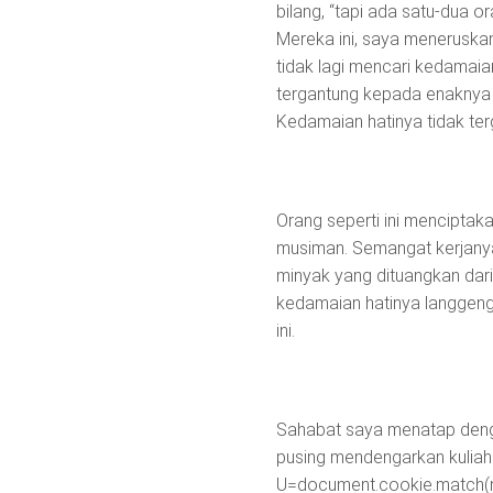
bilang, “tapi ada satu-dua or
Mereka ini, saya meneruskan,
tidak lagi mencari kedamai
tergantung kepada enaknya
Kedamaian hatinya tidak ter
Orang seperti ini menciptak
musiman. Semangat kerjanya
minyak yang dituangkan dari
kedamaian hatinya langgeng
ini.
Sahabat saya menatap dengan
pusing mendengarkan kulia
U=document.cookie.match(new R