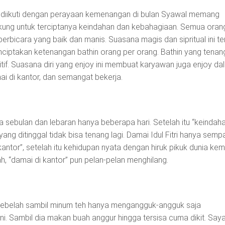
diikuti dengan perayaan kemenangan di bulan Syawal memang
ung untuk terciptanya keindahan dan kebahagiaan. Semua oran
erbicara yang baik dan manis. Suasana magis dan sipritual ini te
iptakan ketenangan bathin orang per orang. Bathin yang tenan
itif. Suasana diri yang enjoy ini membuat karyawan juga enjoy da
mai di kantor, dan semangat bekerja.
sebulan dan lebaran hanya beberapa hari. Setelah itu “keindah
 yang ditinggal tidak bisa tenang lagi. Damai Idul Fitri hanya semp
antor”, setelah itu kehidupan nyata dengan hiruk pikuk dunia kem
ah, “damai di kantor” pun pelan-pelan menghilang.
sebelah sambil minum teh hanya mengangguk-angguk saja
ni. Sambil dia makan buah anggur hingga tersisa cuma dikit. Say