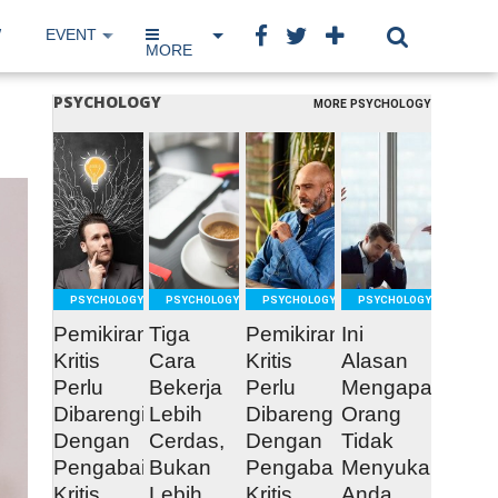
W
EVENT
IP NETWORK
BOOK
MORE
PSYCHOLOGY
MORE PSYCHOLOGY
READ
READ
READ
READ
MORE
MORE
MORE
MORE
PSYCHOLOGY
PSYCHOLOGY
PSYCHOLOGY
PSYCHOLOGY
Pemikiran
Tiga
Pemikiran
Ini
Kritis
Cara
Kritis
Alasan
Perlu
Bekerja
Perlu
Mengapa
Dibarengi
Lebih
Dibarengi
Orang
Dengan
Cerdas,
Dengan
Tidak
Pengabaian
Bukan
Pengabaian
Menyukai
Kritis
Lebih
Kritis
Anda