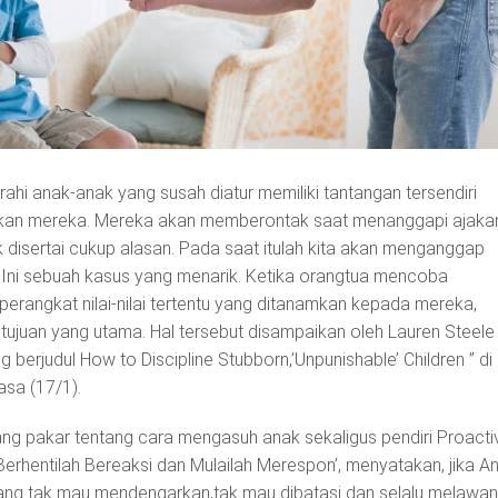
ahi anak-anak yang susah diatur memiliki tantangan tersendiri
nkan mereka. Mereka akan memberontak saat menanggapi ajaka
k disertai cukup alasan. Pada saat itulah kita akan menganggap
 Ini sebuah kasus yang menarik. Ketika orangtua mencoba
perangkat nilai-nilai tertentu yang ditanamkan kepada mereka,
tujuan yang utama. Hal tersebut disampaikan oleh Lauren Steele
 berjudul How to Discipline Stubborn,’Unpunishable’ Children ” di
asa (17/1).
ang pakar tentang cara mengasuh anak sekaligus pendiri Proacti
‘Berhentilah Bereaksi dan Mulailah Merespon’, menyatakan, jika A
ng tak mau mendengarkan,tak mau dibatasi dan selalu melawan