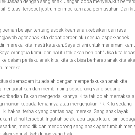
n kekuasaan dengan sang anak. Jangan coba menyela,ikut berteri
if. Situasi tersebut justru menimbulkan rasa permusuhan. Dan ki
 pernah belajar tentang aspek keamanan,kebaikan dan rasa
gungjawab agar anak kita dapat berperilaku sesuai aspek-aspek
iri mereka, kita mesti katakan,’Saya di sini untuk menemani kamu
a orangtua kamu dan hal itu tak akan berubah.’ Jika kita lepa
k ke dalam perilaku anak kita, kita tak bisa berharap anak kita ak
ku mereka.
situasi semacam itu adalah dengan memperlakukan anak kita
dang mengarahkan dan membimbing seseorang yang sedang
pribadian. Bukan mengendalikannya. Kita tak boleh memaksa a
gi mainan kepada temannya atau mengerjakan PR. Kita sedang
iki hal-hal terbaik yang pantas bagi mereka. Sang anak layak
ukan hal-hal tersebut. Ingatlah selalu apa tugas kita di sini sebag
besarkan, mendidik dan mendorong sang anak agar tumbuh menj
alani sebuah kehidupan yang baik.