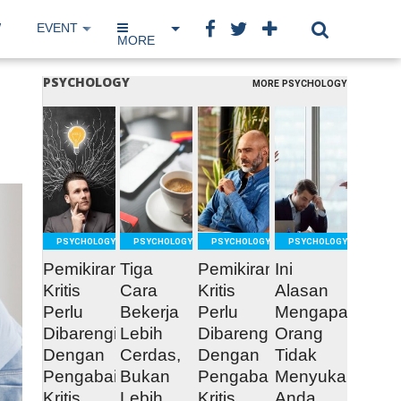
W
EVENT
IP NETWORK
BOOK
MORE
PSYCHOLOGY
MORE PSYCHOLOGY
READ
READ
READ
READ
MORE
MORE
MORE
MORE
PSYCHOLOGY
PSYCHOLOGY
PSYCHOLOGY
PSYCHOLOGY
Pemikiran
Tiga
Pemikiran
Ini
Kritis
Cara
Kritis
Alasan
Perlu
Bekerja
Perlu
Mengapa
Dibarengi
Lebih
Dibarengi
Orang
Dengan
Cerdas,
Dengan
Tidak
Pengabaian
Bukan
Pengabaian
Menyukai
Kritis
Lebih
Kritis
Anda