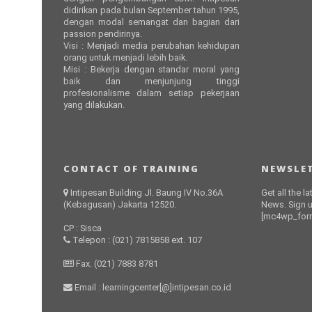
didirikan pada bulan September tahun 1995,
dengan modal semangat dan bagian dari
passion pendirinya.
Visi : Menjadi media perubahan kehidupan
orang untuk menjadi lebih baik.
Misi : Bekerja dengan standar moral yang
baik dan menjunjung tinggi
profesionalisme dalam setiap pekerjaan
yang dilakukan.
CONTACT OF TRAINING
NEWSLET
Intipesan Building Jl. Baung IV No.36A
Get all the l
(Kebagusan) Jakarta 12520.
News. Sign u
[mc4wp_form
CP : Sisca
Telepon : (021) 7815858 ext. 107
Fax. (021) 7883 8781
Email : learningcenter[@]intipesan.co.id