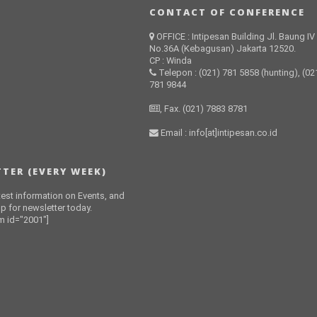
CONTACT OF CONFERENCE
OFFICE : Intipesan Building Jl. Baung IV
No.36A (Kebagusan) Jakarta 12520.
CP : Winda
Telepon : (021) 781 5858 (hunting), (02
781 9844
, Fax. (021) 7883 8781
Email : info[at]intipesan.co.id
TER (EVERY WEEK)
atest information on Events, and
p for newsletter today.
 id="2001"]