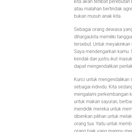
kita akan terlibat perebuta
atau malahan bertindak agres
bukan musuh anak kita.
Sebagai orang dewasa yang
dihargai,kita memiliki tang
tersebut. Untuk meyakinkan d
Saya mendengarkan kamu. Say
kendali dan justru ikut masu
dapat mengendalikan perila
Kunci untuk mengendalikan 
sebagai individu. Kita se
mengalami perkembangan ke
untuk makan sayuran, berba
mendidik mereka untuk memil
diberikan pilihan untuk melak
orang tua. Yaitu untuk mem
orang baik yang mampu menj