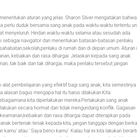
 menentukan aturan yang jelas. Sharon Silver mengatakan bahwa
ita perlu duduk bersama sang anak pada waktu-waktu tertentu un
at menyeluruh. Hindari waktu-waktu selama atau sesudah ada
ngsi sebagai navigator dan menentukan batasan-batasan perilaku
ahabatan,sekolah,perilaku di rumah dan di depan umum. Aturan i
an, kebaikan dan rasa dihargai. Jelaskan kepada sang anak
man, tak baik dan tak dihargai, maka perilaku tersebut jangan
i alat pembelajaran yang efektif bagi sang anak, kita semestinya
 alasan bagus mengapa hal itu harus dilakukan.Kita
ebagaimana kita diperlakukan mereka.Perlakukan sang anak
erlakukan secara hormat dan tidak mengundang konflik. Gagasan
eamanan,kebaikan dan rasa dihargai dapat diterapkan pada
nak berteriak-teriak kepada kita, jangan tanggapi dengan berka
amu’ atau ’ Saya benci kamu’. Kalau hal ini kita lakukan berarti