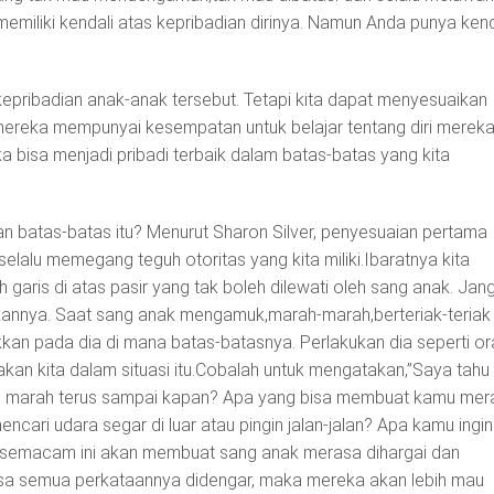
miliki kendali atas kepribadian dirinya. Namun Anda punya kend
epribadian anak-anak tersebut. Tetapi kita dapat menyesuaikan
ereka mempunyai kesempatan untuk belajar tentang diri merek
a bisa menjadi pribadi terbaik dalam batas-batas yang kita
 batas-batas itu? Menurut Sharon Silver, penyesuaian pertama
selalu memegang teguh otoritas yang kita miliki.Ibaratnya kita
aris di atas pasir yang tak boleh dilewati oleh sang anak. Jan
kannya. Saat sang anak mengamuk,marah-marah,berteriak-teriak
ukkan pada dia di mana batas-batasnya. Perlakukan dia seperti o
kan kita dalam situasi itu.Cobalah untuk mengatakan,”Saya tahu
 marah terus sampai kapan? Apa yang bisa membuat kamu mer
encari udara segar di luar atau pingin jalan-jalan? Apa kamu ingin
n semacam ini akan membuat sang anak merasa dihargai dan
sa semua perkataannya didengar, maka mereka akan lebih mau