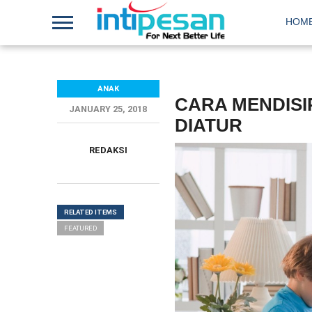
HOM
ANAK
CARA MENDISI
JANUARY 25, 2018
DIATUR
REDAKSI
RELATED ITEMS
FEATURED