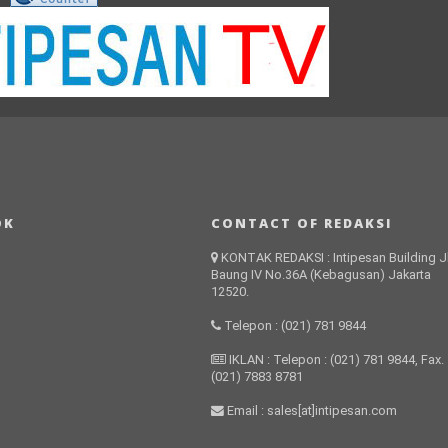
OK
CONTACT OF REDAKSI
KONTAK REDAKSI : Intipesan Building Jl
Baung IV No.36A (Kebagusan) Jakarta
12520.
Telepon : (021) 781 9844
IKLAN : Telepon : (021) 781 9844, Fax.
(021) 7883 8781
Email : sales[at]intipesan.com