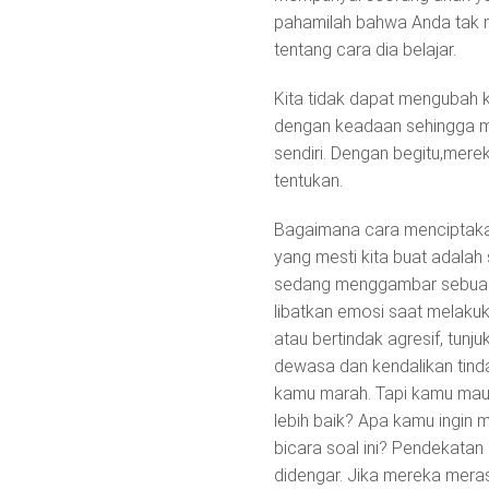
pahamilah bahwa Anda tak me
tentang cara dia belajar.
Kita tidak dapat mengubah k
dengan keadaan sehingga m
sendiri. Dengan begitu,merek
tentukan.
Bagaimana cara menciptakan
yang mesti kita buat adalah 
sedang menggambar sebuah g
libatkan emosi saat melaku
atau bertindak agresif, tunj
dewasa dan kendalikan tinda
kamu marah. Tapi kamu mau
lebih baik? Apa kamu ingin m
bicara soal ini? Pendekata
didengar. Jika mereka mera