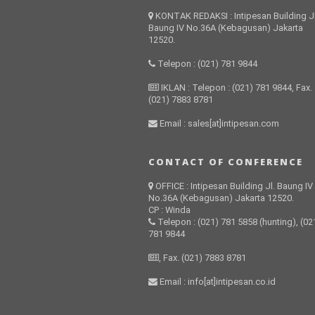
KONTAK REDAKSI : Intipesan Building Jl
Baung IV No.36A (Kebagusan) Jakarta
12520.
Telepon : (021) 781 9844
IKLAN : Telepon : (021) 781 9844, Fax.
(021) 7883 8781
Email : sales[at]intipesan.com
CONTACT OF CONFERENCE
OFFICE : Intipesan Building Jl. Baung IV
No.36A (Kebagusan) Jakarta 12520.
CP : Winda
Telepon : (021) 781 5858 (hunting), (02
781 9844
, Fax. (021) 7883 8781
Email : info[at]intipesan.co.id