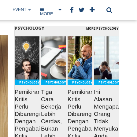
W
EVENT
IP NETWORK
BOOK
MORE
PSYCHOLOGY
MORE PSYCHOLOGY
READ
READ
READ
READ
MORE
MORE
MORE
MORE
PSYCHOLOGY
PSYCHOLOGY
PSYCHOLOGY
PSYCHOLOGY
Pemikiran
Tiga
Pemikiran
Ini
Kritis
Cara
Kritis
Alasan
Perlu
Bekerja
Perlu
Mengapa
Dibarengi
Lebih
Dibarengi
Orang
Dengan
Cerdas,
Dengan
Tidak
Pengabaian
Bukan
Pengabaian
Menyukai
Kritis
Lebih
Kritis
Anda