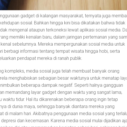
penggunaan gadget di kalangan masyarakat, ternyata juga memb
ehidupan sosial. Bahkan hingga kini bisa dikatakan bahwa tidak
tidak mengenal ataupun terkoneksi lewat aplikasi sosial media. Da
orang memiliki kenalan baru, dalam jaringan pertemanan yang sa
a kenal sebelumnya. Mereka mempergunakan sosial media untuk
ri berbagi informasi tentang tempat wisata hingga hobi, serta
luarkan pendapat mereka di ranah publik.
g kompleks, media sosial juga telah membuat banyak orang
rela menghabiskan sebagian besar waktunya untuk menatap lay
enimbulkan beberapa dampak negatif. Seperti halnya gangguan
gan memandang layar gadget dengan waktu yang sangat lama,
aktu tidur. Hal itu dikarenakan beberapa orang ingin tetap
ya di dunia maya, sehingga banyak diantara mereka yang
t di malam hari. Akibatnya penggunaan media sosial yang terlal
u depresi dan kecemasan. Karena media sosial mulai dijadikan aj