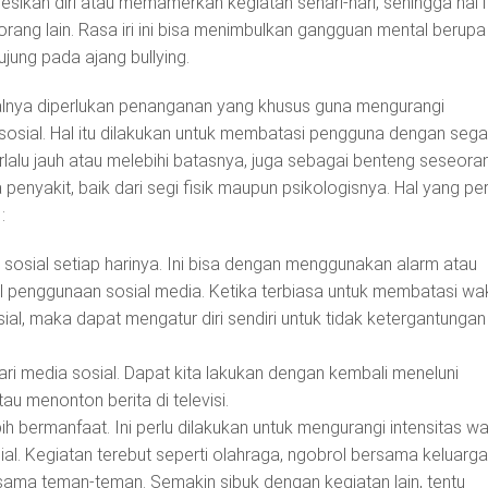
ikan diri atau memamerkan kegiatan sehari-hari, sehingga hal i
orang lain. Rasa iri ini bisa menimbulkan gangguan mental berupa
ujung pada ajang bullying.
alnya diperlukan penanganan yang khusus guna mengurangi
osial. Hal itu dilakukan untuk membatasi pengguna dengan sega
rlalu jauh atau melebihi batasnya, juga sebagai benteng seseora
 penyakit, baik dari segi fisik maupun psikologisnya. Hal yang per
:
sosial setiap harinya. Ini bisa dengan menggunakan alarm atau
 penggunaan sosial media. Ketika terbiasa untuk membatasi wa
ial, maka dapat mengatur diri sendiri untuk tidak ketergantungan
 dari media sosial. Dapat kita lakukan dengan kembali meneluni
u menonton berita di televisi.
ih bermanfaat. Ini perlu dilakukan untuk mengurangi intensitas w
al. Kegiatan terebut seperti olahraga, ngobrol bersama keluarga
ama teman-teman. Semakin sibuk dengan kegiatan lain, tentu