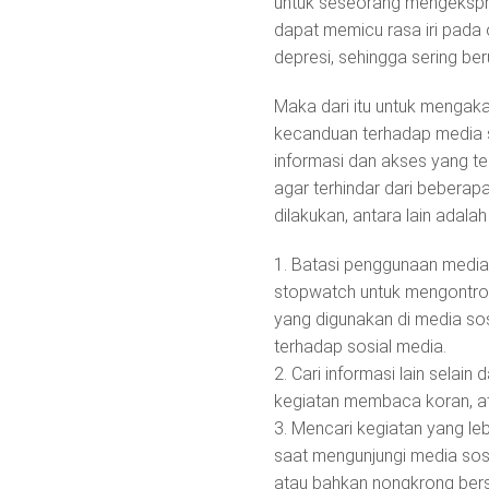
untuk seseorang mengekspres
dapat memicu rasa iri pada 
depresi, sehingga sering ber
Maka dari itu untuk mengak
kecanduan terhadap media s
informasi dan akses yang te
agar terhindar dari beberapa
dilakukan, antara lain adalah 
1. Batasi penggunaan media 
stopwatch untuk mengontrol
yang digunakan di media sos
terhadap sosial media.
2. Cari informasi lain selain
kegiatan membaca koran, ata
3. Mencari kegiatan yang leb
saat mengunjungi media sosi
atau bahkan nongkrong bers