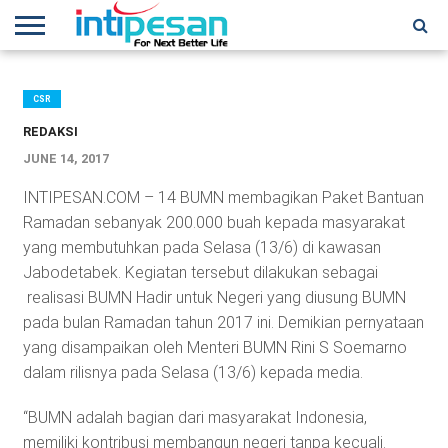
HOME
NEWS
CONFERENCES
TRAINING
IPSHOW
EVENT
IP
MORE
NETWORK
CSR
REDAKSI
JUNE 14, 2017
INTIPESAN.COM – 14 BUMN membagikan Paket Bantuan
Ramadan sebanyak 200.000 buah kepada masyarakat
yang membutuhkan pada Selasa (13/6) di kawasan
Jabodetabek. Kegiatan tersebut dilakukan sebagai
realisasi BUMN Hadir untuk Negeri yang diusung BUMN
pada bulan Ramadan tahun 2017 ini. Demikian pernyataan
yang disampaikan oleh Menteri BUMN Rini S Soemarno
dalam rilisnya pada Selasa (13/6) kepada media.
“BUMN adalah bagian dari masyarakat Indonesia,
memiliki kontribusi membangun negeri tanpa kecuali.