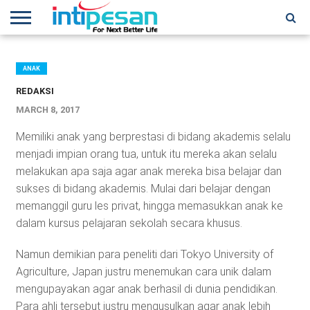
HOME
NEWS
CONFERENCES
TRAINING
IPSHOW
EVENT
IP
MORE
NETWORK
ANAK
REDAKSI
MARCH 8, 2017
Memiliki anak yang berprestasi di bidang akademis selalu
menjadi impian orang tua, untuk itu mereka akan selalu
melakukan apa saja agar anak mereka bisa belajar dan
sukses di bidang akademis. Mulai dari belajar dengan
memanggil guru les privat, hingga memasukkan anak ke
dalam kursus pelajaran sekolah secara khusus.
Namun demikian para peneliti dari Tokyo University of
Agriculture, Japan justru menemukan cara unik dalam
mengupayakan agar anak berhasil di dunia pendidikan.
Para ahli tersebut justru mengusulkan agar anak lebih