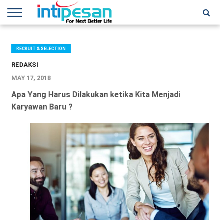
HOME
NEWS
CONFERENCES
TRAINING
IPSHOW
EVENT
IP
MORE
NETWORK
RECRUIT & SELECTION
REDAKSI
MAY 17, 2018
Apa Yang Harus Dilakukan ketika Kita Menjadi
Karyawan Baru ?