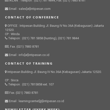
IKLAN : Telepon : (021) 781 9844, Fax. (021) 7883 8781
Email : sales[at]intipesan.com
CONTACT OF CONFERENCE
OFFICE : Intipesan Building Jl. Baung IV No.36A (Kebagusan) Jakarta
12520.
CP : Winda
Telepon : (021) 781 5858 (hunting), (021) 781 9844
, Fax. (021) 7883 8781
Email : info[at]intipesan.co.id
CONTACT OF TRAINING
Intipesan Building Jl. Baung IV No.36A (Kebagusan) Jakarta 12520.
CP : Sisca
Telepon : (021) 7815858 ext. 107
Fax. (021) 7883 8781
Email : learningcenter[@]intipesan.co.id
NEWSLETTER (EVERY WEEK)