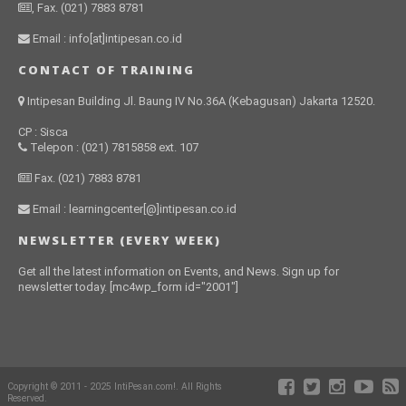
, Fax. (021) 7883 8781
Email : info[at]intipesan.co.id
CONTACT OF TRAINING
Intipesan Building Jl. Baung IV No.36A (Kebagusan) Jakarta 12520.
CP : Sisca
Telepon : (021) 7815858 ext. 107
Fax. (021) 7883 8781
Email : learningcenter[@]intipesan.co.id
NEWSLETTER (EVERY WEEK)
Get all the latest information on Events, and News. Sign up for
newsletter today. [mc4wp_form id="2001"]
Copyright © 2011 - 2025 IntiPesan.com!. All Rights
Reserved.