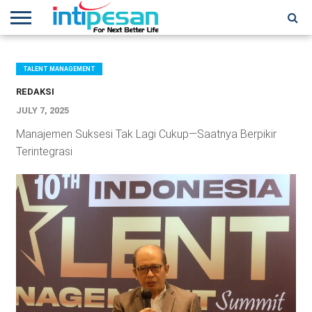
HOME
NEWS
CONFERENCES
TRAINING
IPSHOW
EVENT
IP
MORE
NETWORK
TALENT MANAGEMENT
REDAKSI
JULY 7, 2025
Manajemen Suksesi Tak Lagi Cukup—Saatnya Berpikir
Terintegrasi