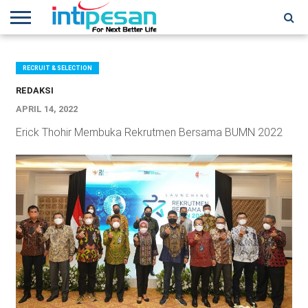
HOME
NEWS
CONFERENCES
TRAINING
IPSHOW
EVENT
IP
MORE
NETWORK
RECRUIT & SELECTION
REDAKSI
APRIL 14, 2022
Erick Thohir Membuka Rekrutmen Bersama BUMN 2022