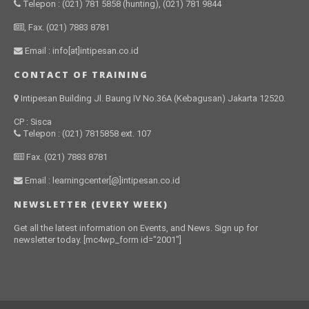
Telepon : (021) 781 5858 (hunting), (021) 781 9844
, Fax. (021) 7883 8781
Email : info[at]intipesan.co.id
CONTACT OF TRAINING
Intipesan Building Jl. Baung IV No.36A (Kebagusan) Jakarta 12520.
CP : Sisca
Telepon : (021) 7815858 ext. 107
Fax. (021) 7883 8781
Email : learningcenter[@]intipesan.co.id
NEWSLETTER (EVERY WEEK)
Get all the latest information on Events, and News. Sign up for
newsletter today. [mc4wp_form id="2001"]