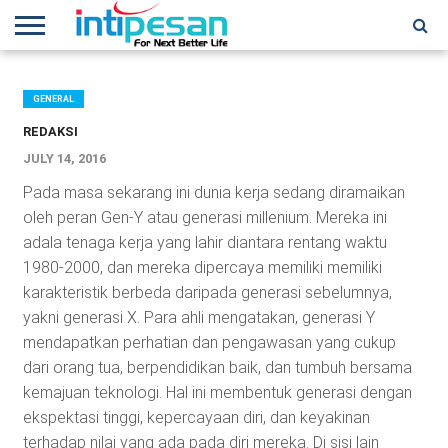
HOME
NEWS
CONFERENCES
TRAINING
IPSHOW
EVENT
IP
MORE
NETWORK
GENERAL
REDAKSI
JULY 14, 2016
Pada masa sekarang ini dunia kerja sedang diramaikan
oleh peran Gen-Y atau generasi millenium. Mereka ini
adala tenaga kerja yang lahir diantara rentang waktu
1980-2000, dan mereka dipercaya memiliki memiliki
karakteristik berbeda daripada generasi sebelumnya,
yakni generasi X. Para ahli mengatakan, generasi Y
mendapatkan perhatian dan pengawasan yang cukup
dari orang tua, berpendidikan baik, dan tumbuh bersama
kemajuan teknologi. Hal ini membentuk generasi dengan
ekspektasi tinggi, kepercayaan diri, dan keyakinan
terhadap nilai yang ada pada diri mereka. Di sisi lain