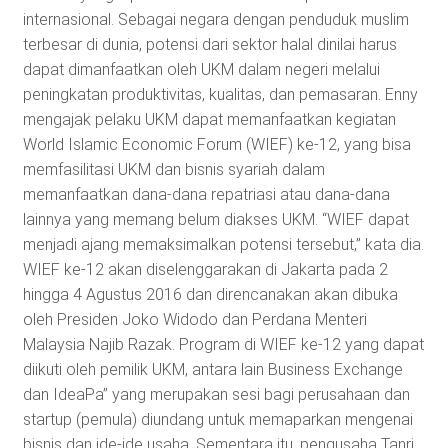
internasional. Sebagai negara dengan penduduk muslim
terbesar di dunia, potensi dari sektor halal dinilai harus
dapat dimanfaatkan oleh UKM dalam negeri melalui
peningkatan produktivitas, kualitas, dan pemasaran. Enny
mengajak pelaku UKM dapat memanfaatkan kegiatan
World Islamic Economic Forum (WIEF) ke-12, yang bisa
memfasilitasi UKM dan bisnis syariah dalam
memanfaatkan dana-dana repatriasi atau dana-dana
lainnya yang memang belum diakses UKM. “WIEF dapat
menjadi ajang memaksimalkan potensi tersebut,” kata dia.
WIEF ke-12 akan diselenggarakan di Jakarta pada 2
hingga 4 Agustus 2016 dan direncanakan akan dibuka
oleh Presiden Joko Widodo dan Perdana Menteri
Malaysia Najib Razak. Program di WIEF ke-12 yang dapat
diikuti oleh pemilik UKM, antara lain Business Exchange
dan IdeaPa” yang merupakan sesi bagi perusahaan dan
startup (pemula) diundang untuk memaparkan mengenai
bisnis dan ide-ide usaha. Sementara itu, pengusaha Tanri