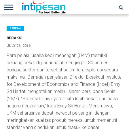
HOME
NEWS
CONFERENCES
TRAINING
IPSHOW
EVENT
IP
MORE
NETWORK
GENERAL
REDAKSI
JULY 26, 2016
Para pelaku usaha kecil menengah (UKM) memiliki
peluang besar di pasar halal, mengingat 80 persen
pangsa sektor dari tersebut belum tereksplorasi secara
maksimal. Demikian penjelasan Direktur Eksekutif Institute
for Development of Economics and Finance (Indef) Enny
Sri Hartati mengatakan melalui siaran pers, pada Senin
(26/7). “Potensi bisnis syariah kita lebih besar, dari pada
negara-negara lain,” kata Enny Sri Hartati Menurutnya,
UKM seharusnya dapat merebut peluang ini dengan
meningkatkan kualitas produk mereka, untuk memenuhi
standar yang diperlukan untuk masuk ke pasar