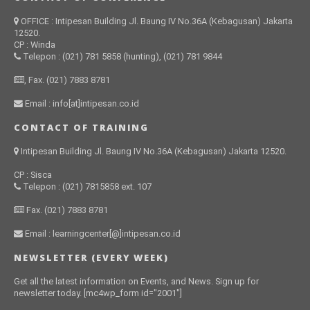
OFFICE : Intipesan Building Jl. Baung IV No.36A (Kebagusan) Jakarta
12520.
CP : Winda
Telepon : (021) 781 5858 (hunting), (021) 781 9844
, Fax. (021) 7883 8781
Email : info[at]intipesan.co.id
CONTACT OF TRAINING
Intipesan Building Jl. Baung IV No.36A (Kebagusan) Jakarta 12520.
CP : Sisca
Telepon : (021) 7815858 ext. 107
Fax. (021) 7883 8781
Email : learningcenter[@]intipesan.co.id
NEWSLETTER (EVERY WEEK)
Get all the latest information on Events, and News. Sign up for
newsletter today. [mc4wp_form id="2001"]