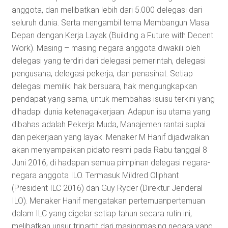
anggota, dan melibatkan lebih dari 5.000 delegasi dari
seluruh dunia. Serta mengambil tema Membangun Masa
Depan dengan Kerja Layak (Building a Future with Decent
Work). Masing­ – masing negara anggota diwakili oleh
delegasi yang terdiri dari delegasi pemerintah, delegasi
pengusaha, delegasi pekerja, dan penasihat. Setiap
delegasi memiliki hak bersuara, hak mengungkapkan
pendapat yang sama, untuk membahas isu­isu terkini yang
dihadapi dunia ketenagakerjaan. Adapun isu utama yang
dibahas adalah Pekerja Muda, Manajemen rantai suplai
dan pekerjaan yang layak. Menaker M Hanif dijadwalkan
akan menyampaikan pidato resmi pada Rabu tanggal 8
Juni 2016, di hadapan semua pimpinan delegasi negara­
negara anggota ILO. Termasuk Mildred Oliphant
(President ILC 2016) dan Guy Ryder (Direktur Jenderal
ILO). Menaker Hanif mengatakan pertemuan­pertemuan
dalam ILC yang digelar setiap tahun secara rutin ini,
melibatkan unsur tripartit dari masing­masing negara yang