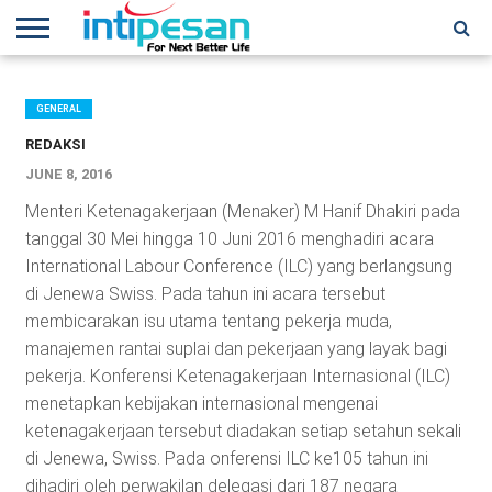
HOME
NEWS
CONFERENCES
TRAINING
IPSHOW
EVENT
IP
MORE
NETWORK
GENERAL
REDAKSI
JUNE 8, 2016
Menteri Ketenagakerjaan (Menaker) M Hanif Dhakiri pada
tanggal 30 Mei hingga 10 Juni 2016 menghadiri acara
International Labour Conference (ILC) yang berlangsung
di Jenewa Swiss. Pada tahun ini acara tersebut
membicarakan isu utama tentang pekerja muda,
manajemen rantai suplai dan pekerjaan yang layak bagi
pekerja. Konferensi Ketenagakerjaan Internasional (ILC)
menetapkan kebijakan internasional mengenai
ketenagakerjaan tersebut diadakan setiap setahun sekali
di Jenewa, Swiss. Pada onferensi ILC ke­105 tahun ini
dihadiri oleh perwakilan delegasi dari 187 negara