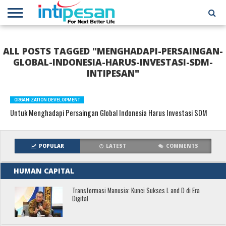
HOME
NEWS
CONFERENCES
TRAINING
IPSHOW
EVENT
IP
MORE
ALL POSTS TAGGED "MENGHADAPI-PERSAINGAN-
NETWORK
GLOBAL-INDONESIA-HARUS-INVESTASI-SDM-
INTIPESAN"
ORGANIZATION DEVELOPMENT
Untuk Menghadapi Persaingan Global Indonesia Harus Investasi SDM
POPULAR
LATEST
COMMENTS
HUMAN CAPITAL
Transformasi Manusia: Kunci Sukses L and D di Era
Digital