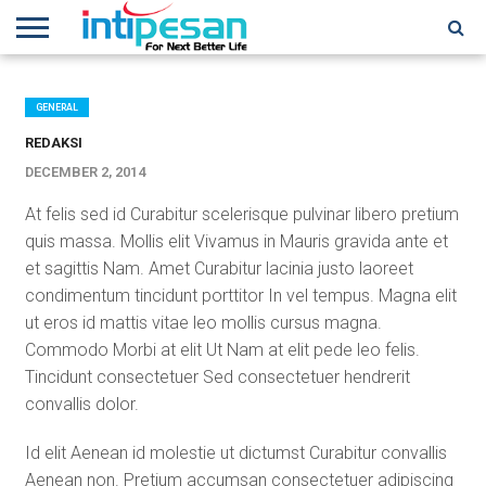
HOME
NEWS
CONFERENCES
TRAINING
IPSHOW
EVENT
IP
MORE
NETWORK
GENERAL
REDAKSI
DECEMBER 2, 2014
At felis sed id Curabitur scelerisque pulvinar libero pretium
quis massa. Mollis elit Vivamus in Mauris gravida ante et
et sagittis Nam. Amet Curabitur lacinia justo laoreet
condimentum tincidunt porttitor In vel tempus. Magna elit
ut eros id mattis vitae leo mollis cursus magna.
Commodo Morbi at elit Ut Nam at elit pede leo felis.
Tincidunt consectetuer Sed consectetuer hendrerit
convallis dolor.
Id elit Aenean id molestie ut dictumst Curabitur convallis
Aenean non. Pretium accumsan consectetuer adipiscing