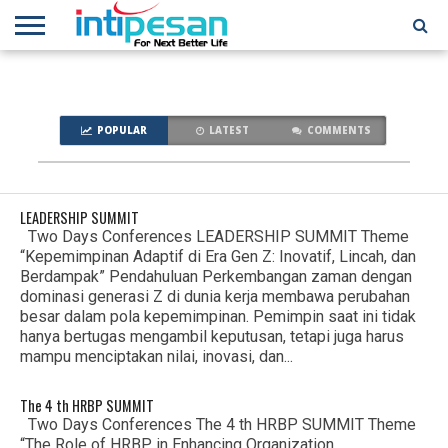
HOME
NEWS
CONFERENCES
TRAINING
IPSHOW
EVENT
IP
MORE
NETWORK
POPULAR
LATEST
COMMENTS
LEADERSHIP SUMMIT
Two Days Conferences LEADERSHIP SUMMIT Theme
“Kepemimpinan Adaptif di Era Gen Z: Inovatif, Lincah, dan
Berdampak” Pendahuluan Perkembangan zaman dengan
dominasi generasi Z di dunia kerja membawa perubahan
besar dalam pola kepemimpinan. Pemimpin saat ini tidak
hanya bertugas mengambil keputusan, tetapi juga harus
mampu menciptakan nilai, inovasi, dan...
The 4 th HRBP SUMMIT
Two Days Conferences The 4 th HRBP SUMMIT Theme
“The Role of HRBP in Enhancing Organization